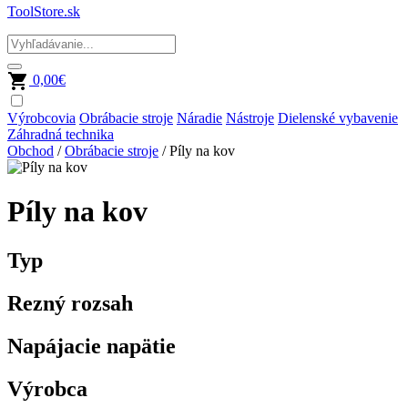
ToolStore.sk
0,00
€
Výrobcovia
Obrábacie stroje
Náradie
Nástroje
Dielenské vybavenie
Záhradná technika
Obchod
/
Obrábacie stroje
/ Píly na kov
Píly na kov
Typ
Rezný rozsah
Napájacie napätie
Výrobca