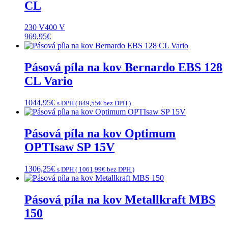
CL
230 V
400 V
969,95
€
Pásová píla na kov Bernardo EBS 128
CL Vario
1044,95
€
s DPH (
849,55
€
bez DPH )
Pásová píla na kov Optimum
OPTIsaw SP 15V
1306,25
€
s DPH (
1061,99
€
bez DPH )
Pásová píla na kov Metallkraft MBS
150