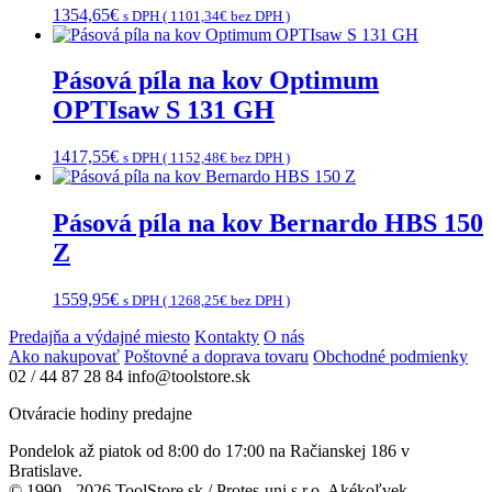
1354,65
€
s DPH (
1101,34
€
bez DPH )
Pásová píla na kov Optimum
OPTIsaw S 131 GH
1417,55
€
s DPH (
1152,48
€
bez DPH )
Pásová píla na kov Bernardo HBS 150
Z
1559,95
€
s DPH (
1268,25
€
bez DPH )
Predajňa a výdajné miesto
Kontakty
O nás
Ako nakupovať
Poštovné a doprava tovaru
Obchodné podmienky
02 / 44 87 28 84
info@toolstore.sk
Otváracie hodiny predajne
Pondelok až piatok
od 8:00 do 17:00
na Račianskej 186 v
Bratislave.
© 1990 - 2026 ToolStore.sk / Protes-uni s.r.o. Akékoľvek