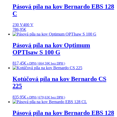
Pásová píla na kov Bernardo EBS 128
C
230 V
400 V
786,95
€
Pásová píla na kov Optimum
OPTIsaw S 100 G
817,45
€
s DPH (
664,59
€
bez DPH )
Kotúčová píla na kov Bernardo CS
225
835,95
€
s DPH (
679,63
€
bez DPH )
Pásová píla na kov Bernardo EBS 128