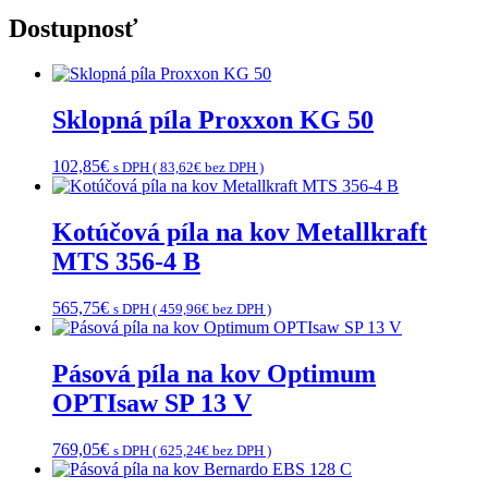
Dostupnosť
Sklopná píla Proxxon KG 50
102,85
€
s DPH (
83,62
€
bez DPH )
Kotúčová píla na kov Metallkraft
MTS 356-4 B
565,75
€
s DPH (
459,96
€
bez DPH )
Pásová píla na kov Optimum
OPTIsaw SP 13 V
769,05
€
s DPH (
625,24
€
bez DPH )