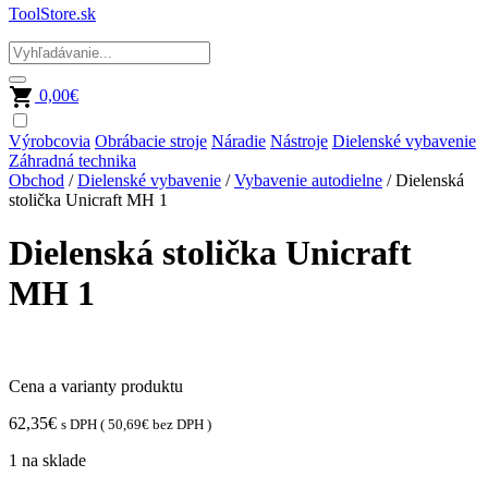
ToolStore.sk
0,00
€
Výrobcovia
Obrábacie stroje
Náradie
Nástroje
Dielenské vybavenie
Záhradná technika
Obchod
/
Dielenské vybavenie
/
Vybavenie autodielne
/ Dielenská
stolička Unicraft MH 1
Dielenská stolička Unicraft
MH 1
Cena a varianty produktu
62,35
€
s DPH (
50,69
€
bez DPH )
1 na sklade