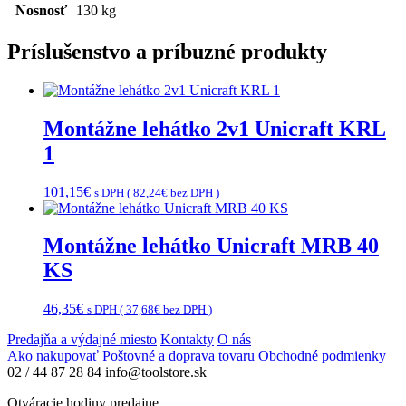
Nosnosť
130 kg
Príslušenstvo a príbuzné produkty
Montážne lehátko 2v1 Unicraft KRL
1
101,15
€
s DPH (
82,24
€
bez DPH )
Montážne lehátko Unicraft MRB 40
KS
46,35
€
s DPH (
37,68
€
bez DPH )
Predajňa a výdajné miesto
Kontakty
O nás
Ako nakupovať
Poštovné a doprava tovaru
Obchodné podmienky
02 / 44 87 28 84
info@toolstore.sk
Otváracie hodiny predajne