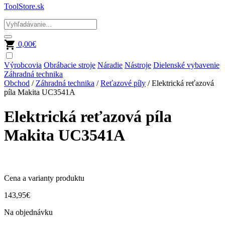
ToolStore.sk
0,00
€
Výrobcovia
Obrábacie stroje
Náradie
Nástroje
Dielenské vybavenie
Záhradná technika
Obchod
/
Záhradná technika
/
Reťazové píly
/ Elektrická reťazová
píla Makita UC3541A
Elektrická reťazová píla
Makita UC3541A
Cena a varianty produktu
143,95
€
Na objednávku