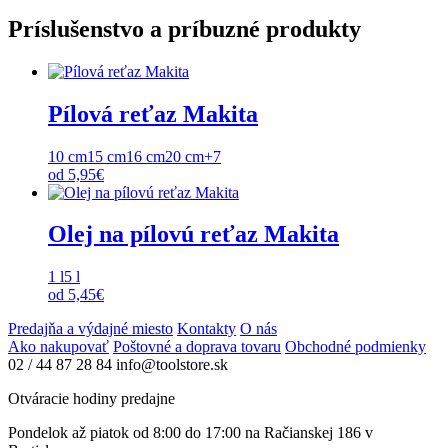
Príslušenstvo a príbuzné produkty
Pílová reťaz Makita
10 cm
15 cm
16 cm
20 cm
+7
od
5,95
€
Olej na pílovú reťaz Makita
1 l
5 l
od
5,45
€
Predajňa a výdajné miesto
Kontakty
O nás
Ako nakupovať
Poštovné a doprava tovaru
Obchodné podmienky
02 / 44 87 28 84
info@toolstore.sk
Otváracie hodiny predajne
Pondelok až piatok
od 8:00 do 17:00
na Račianskej 186 v