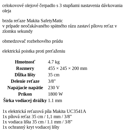
celokovové olejové čerpadlo s 3 stupňami nastavenia dávkovania
oleja
brzda reťaze Makita SafetyMatic
v prípade neočakávaného spätného rázu zastaví pílovu reťaz v
zlomku sekundy
obmedzovač rozbehového prúdu
elektrická poistka proti preťaženiu
Hmotnosť
4.7 kg
Rozmery
455 × 245 × 200 mm
Dĺžka lišty
35 cm
Delenie reťaze
3/8"
Napájacie napätie
230 V
Príkon
1800 W
Šírka vodiacej drážky
1.1 mm
1x elektrická reťazová píla Makita UC3541A
1x pílová reťaz 35 cm / 1,1 mm / 3/8"
1x vodiaca lišta 35 cm / 1.1 mm / 3/8"
1x ochranný kryt vodiacej lišty