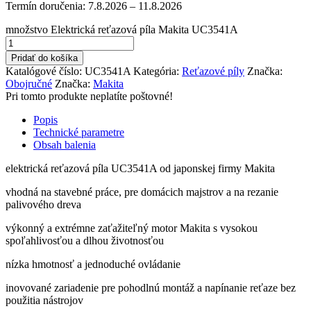
Termín doručenia:
7.8.2026 – 11.8.2026
množstvo Elektrická reťazová píla Makita UC3541A
Pridať do košíka
Katalógové číslo:
UC3541A
Kategória:
Reťazové píly
Značka:
Obojručné
Značka:
Makita
Pri tomto produkte neplatíte poštovné!
Popis
Technické parametre
Obsah balenia
elektrická reťazová píla UC3541A od japonskej firmy Makita
vhodná na stavebné práce, pre domácich majstrov a na rezanie
palivového dreva
výkonný a extrémne zaťažiteľný motor Makita s vysokou
spoľahlivosťou a dlhou životnosťou
nízka hmotnosť a jednoduché ovládanie
inovované zariadenie pre pohodlnú montáž a napínanie reťaze bez
použitia nástrojov