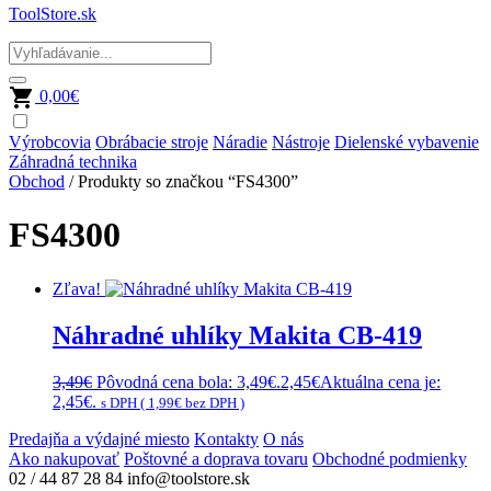
ToolStore.sk
0,00
€
Výrobcovia
Obrábacie stroje
Náradie
Nástroje
Dielenské vybavenie
Záhradná technika
Obchod
/ Produkty so značkou “FS4300”
FS4300
Zľava!
Náhradné uhlíky Makita CB-419
3,49
€
Pôvodná cena bola: 3,49€.
2,45
€
Aktuálna cena je:
2,45€.
s DPH (
1,99
€
bez DPH )
Predajňa a výdajné miesto
Kontakty
O nás
Ako nakupovať
Poštovné a doprava tovaru
Obchodné podmienky
02 / 44 87 28 84
info@toolstore.sk