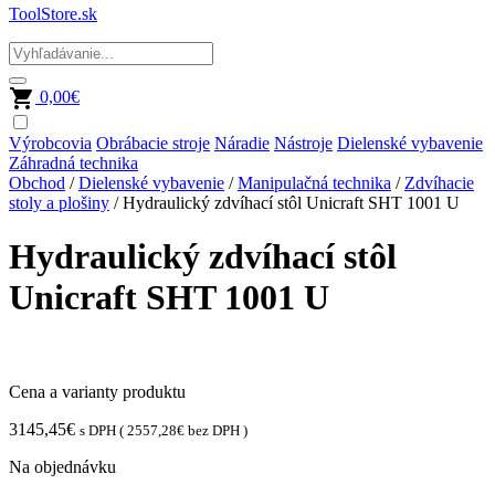
ToolStore.sk
0,00
€
Výrobcovia
Obrábacie stroje
Náradie
Nástroje
Dielenské vybavenie
Záhradná technika
Obchod
/
Dielenské vybavenie
/
Manipulačná technika
/
Zdvíhacie
stoly a plošiny
/ Hydraulický zdvíhací stôl Unicraft SHT 1001 U
Hydraulický zdvíhací stôl
Unicraft SHT 1001 U
Cena a varianty produktu
3145,45
€
s DPH (
2557,28
€
bez DPH )
Na objednávku