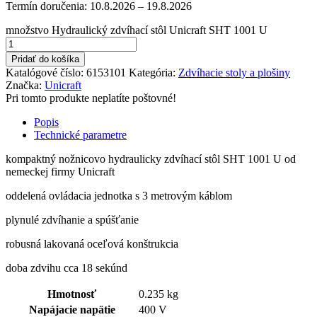
Termín doručenia:
10.8.2026 – 19.8.2026
množstvo Hydraulický zdvíhací stôl Unicraft SHT 1001 U
Pridať do košíka
Katalógové číslo:
6153101
Kategória:
Zdvíhacie stoly a plošiny
Značka:
Unicraft
Pri tomto produkte neplatíte poštovné!
Popis
Technické parametre
kompaktný nožnicovo hydraulicky zdvíhací stôl SHT 1001 U od
nemeckej firmy Unicraft
oddelená ovládacia jednotka s 3 metrovým káblom
plynulé zdvíhanie a spúšťanie
robusná lakovaná oceľová konštrukcia
doba zdvihu cca 18 sekúnd
Hmotnosť
0.235 kg
Napájacie napätie
400 V