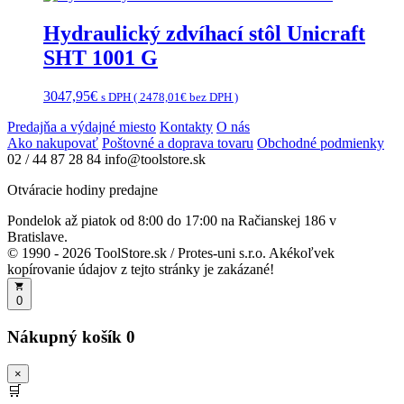
Hydraulický zdvíhací stôl Unicraft
SHT 1001 G
3047,95
€
s DPH (
2478,01
€
bez DPH )
Predajňa a výdajné miesto
Kontakty
O nás
Ako nakupovať
Poštovné a doprava tovaru
Obchodné podmienky
02 / 44 87 28 84
info@toolstore.sk
Otváracie hodiny predajne
Pondelok až piatok
od 8:00 do 17:00
na Račianskej 186 v
Bratislave.
© 1990 - 2026 ToolStore.sk / Protes-uni s.r.o. Akékoľvek
kopírovanie údajov z tejto stránky je zakázané!
0
Nákupný košík
0
×
🛒