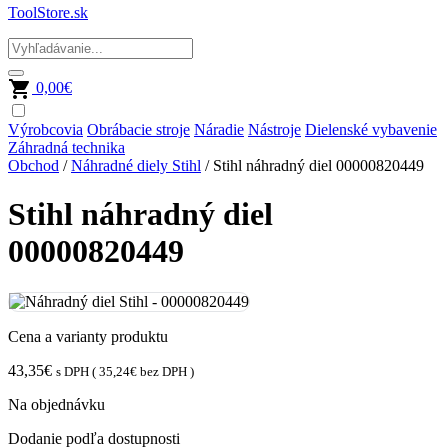
ToolStore.sk
0,00
€
Výrobcovia
Obrábacie stroje
Náradie
Nástroje
Dielenské vybavenie
Záhradná technika
Obchod
/
Náhradné diely Stihl
/ Stihl náhradný diel 00000820449
Stihl náhradný diel
00000820449
Cena a varianty produktu
43,35
€
s DPH (
35,24
€
bez DPH )
Na objednávku
Dodanie podľa dostupnosti