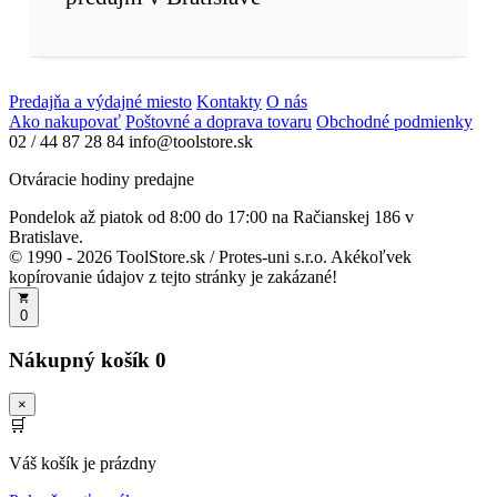
Predajňa a výdajné miesto
Kontakty
O nás
Ako nakupovať
Poštovné a doprava tovaru
Obchodné podmienky
02 / 44 87 28 84
info@toolstore.sk
Otváracie hodiny predajne
Pondelok až piatok
od 8:00 do 17:00
na Račianskej 186 v
Bratislave.
© 1990 - 2026 ToolStore.sk / Protes-uni s.r.o. Akékoľvek
kopírovanie údajov z tejto stránky je zakázané!
0
Nákupný košík
0
×
🛒
Váš košík je prázdny