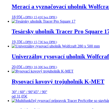
Merací a vyznačovací uholník Wolfcra
18,95
€
s DPH (
15,41
€
bez DPH )
Tesársky uholník Tracer Pro Square 1
19,35
€
s DPH (
15,73
€
bez DPH )
Univerzálny rysovací uholník Wolfcra
20,05
€
s DPH (
16,30
€
bez DPH )
Rysovací kovový trojuholník K-MET
30° / 60° / 90°
45° / 90°
od
31,05
€