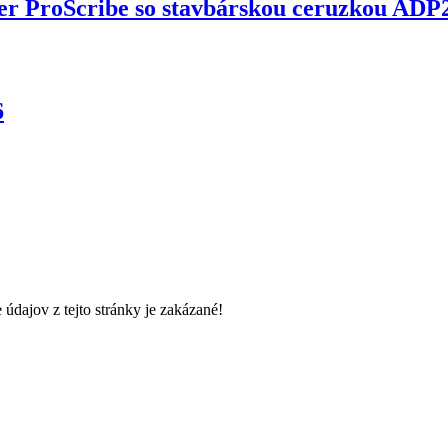
er ProScribe so stavbárskou ceruzkou ADP
6
údajov z tejto stránky je zakázané!