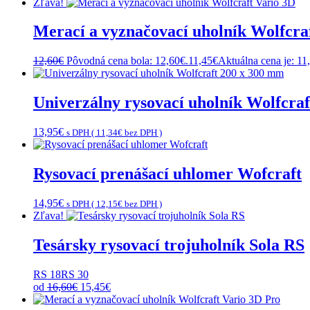
Zľava!
Merací a vyznačovací uholník Wolfcra
12,60
€
Pôvodná cena bola: 12,60€.
11,45
€
Aktuálna cena je: 11
Univerzálny rysovací uholník Wolfcra
13,95
€
s DPH (
11,34
€
bez DPH )
Rysovací prenášací uhlomer Wofcraft
14,95
€
s DPH (
12,15
€
bez DPH )
Zľava!
Tesársky rysovací trojuholník Sola RS
RS 18
RS 30
od
16,60
€
15,45
€