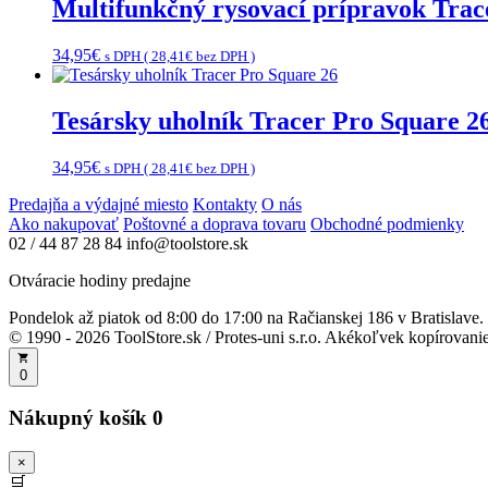
Multifunkčný rysovací prípravok Trac
34,95
€
s DPH (
28,41
€
bez DPH )
Tesársky uholník Tracer Pro Square 2
34,95
€
s DPH (
28,41
€
bez DPH )
Predajňa a výdajné miesto
Kontakty
O nás
Ako nakupovať
Poštovné a doprava tovaru
Obchodné podmienky
02 / 44 87 28 84
info@toolstore.sk
Otváracie hodiny predajne
Pondelok až piatok
od 8:00 do 17:00
na Račianskej 186 v Bratislave.
© 1990 - 2026 ToolStore.sk / Protes-uni s.r.o. Akékoľvek kopírovanie 
0
Nákupný košík
0
×
🛒