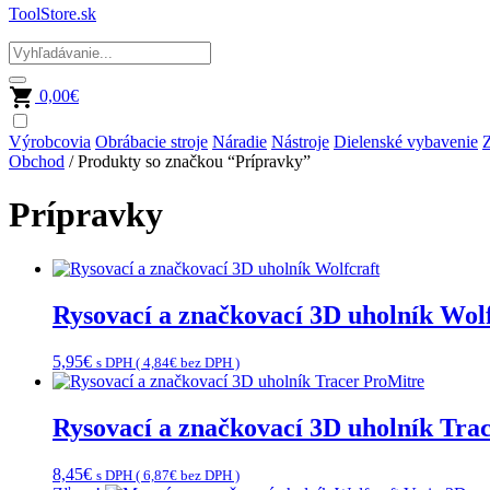
ToolStore.sk
0,00
€
Výrobcovia
Obrábacie stroje
Náradie
Nástroje
Dielenské vybavenie
Z
Obchod
/ Produkty so značkou “Prípravky”
Prípravky
Rysovací a značkovací 3D uholník Wolf
5,95
€
s DPH (
4,84
€
bez DPH )
Rysovací a značkovací 3D uholník Tra
8,45
€
s DPH (
6,87
€
bez DPH )