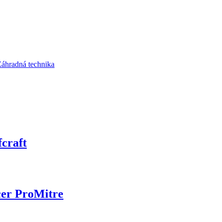
áhradná technika
craft
cer ProMitre