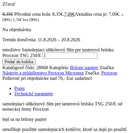
Zľava!
8,35
€
Pôvodná cena bola: 8,35€.
7,09
€
Aktuálna cena je: 7,09€.
s
DPH (
5,76
€
bez DPH )
Na objednávku
Termín doručenia:
11.8.2026 – 20.8.2026
množstvo Samolepiaci silikónový film pre tanierovú brúsku
Proxxon TSG 250/E
Pridať do košíka
Katalógové číslo:
28968
Kategória:
Brúsne papiere
Značka:
Nástroje a príslušenstvo Proxxon Micromot
Značka:
Proxxon
Poštovné pri objednávke nad 70,- Eur zadarmo!
Popis
Technické parametre
samolepiaci silikónový film pre tanierovú brúsku TSG 250/E od
nemeckej firmy Proxxon
lepí sa na brúsny papier
umožňuje použitie samolepiacich kotúčov, ktoré sa dajú po použití