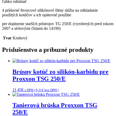
ľahko odnímať
4 prídavné štvorcové silikónové filmy slúžia na odkladanie
použitých kotúčov a ich opätovné použitie
pre doplnenie starších prístrojov TG 250/E (vyrobených pred rokom
2007 a sériovými číslami do 14190)
Tvar
Kruhový
Príslušenstvo a príbuzné produkty
Brúsny kotúč zo silikón-karbidu pre
Proxxon TSG 250/E
11,45
€
s DPH (
9,31
€
bez DPH )
Tanierová brúska Proxxon TSG
250/E