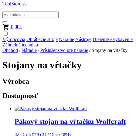
ToolStore.sk
0,00
€
Výrobcovia
Obrábacie stroje
Náradie
Nástroje
Dielenské vybavenie
Záhradná technika
Obchod
/
Náradie
/
Príslušenstvo pre náradie
/ Stojany na vŕtačky
Stojany na vŕtačky
Výrobca
Dostupnosť
Pákový stojan na vŕtačku Wolfcraft
42,15
€
s DPH (
34,27
€
bez DPH )