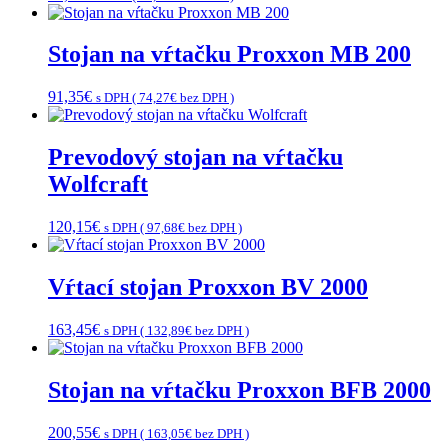
Stojan na vŕtačku Proxxon MB 200
91,35
€
s DPH (
74,27
€
bez DPH )
Prevodový stojan na vŕtačku
Wolfcraft
120,15
€
s DPH (
97,68
€
bez DPH )
Vŕtací stojan Proxxon BV 2000
163,45
€
s DPH (
132,89
€
bez DPH )
Stojan na vŕtačku Proxxon BFB 2000
200,55
€
s DPH (
163,05
€
bez DPH )