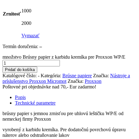
1000
Zrnitosť
2000
Vymazať
Termín doručenia:
–
množstvo Brúsny papier z karbidu kremíka pre Proxxon WP/E
Pridať do košíka
Katalógové číslo:
-
Kategória:
Brúsne papiere
Značka:
Nástroje a
príslušenstvo Proxxon Micromot
Značka:
Proxxon
Poštovné pri objednávke nad 70,- Eur zadarmo!
Popis
Technické parametre
brúsny papier s jemnou zrnisťou pre uhlovú leštičku WP/E od
nemeckej firmy Proxxon
vyrobený z karbidu kremíka. Pre dodatočnú povrchovú úpravu
náterov alebo odstraňovanie lakov