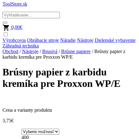
ToolStore.sk
0,00
€
Výrobcovia
Obrábacie stroje
Náradie
Nástroje
Dielenské vybavenie
Záhradná technika
Obchod
/
Nástroje
/
Brusivá
/
Brúsne papiere
/ Brúsny papier z
karbidu kremíka pre Proxxon WP/E
Brúsny papier z karbidu
kremíka pre Proxxon WP/E
Cena a varianty produktu
3,75
€
400