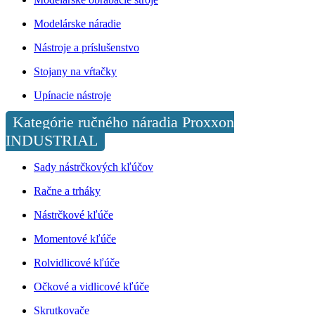
Modelárske náradie
Nástroje a príslušenstvo
Stojany na vŕtačky
Upínacie nástroje
Kategórie ručného náradia Proxxon
INDUSTRIAL
Sady nástrčkových kľúčov
Račne a trháky
Nástrčkové kľúče
Momentové kľúče
Rolvidlicové kľúče
Očkové a vidlicové kľúče
Skrutkovače