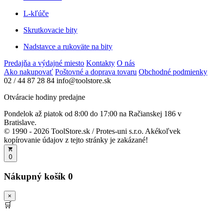
L-kľúče
Skrutkovacie bity
Nadstavce a rukoväte na bity
Predajňa a výdajné miesto
Kontakty
O nás
Ako nakupovať
Poštovné a doprava tovaru
Obchodné podmienky
02 / 44 87 28 84
info@toolstore.sk
Otváracie hodiny predajne
Pondelok až piatok
od 8:00 do 17:00
na Račianskej 186 v
Bratislave.
© 1990 - 2026 ToolStore.sk / Protes-uni s.r.o. Akékoľvek
kopírovanie údajov z tejto stránky je zakázané!
0
Nákupný košík
0
×
🛒