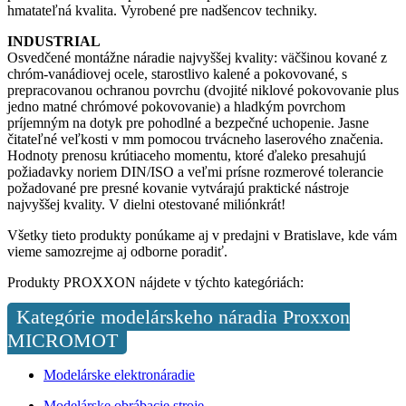
hmatateľná kvalita. Vyrobené pre nadšencov techniky.
INDUSTRIAL
Osvedčené montážne náradie najvyššej kvality: väčšinou kované z
chróm-vanádiovej ocele, starostlivo kalené a pokovované, s
prepracovanou ochranou povrchu (dvojité niklové pokovovanie plus
jedno matné chrómové pokovovanie) a hladkým povrchom
príjemným na dotyk pre pohodlné a bezpečné uchopenie. Jasne
čitateľné veľkosti v mm pomocou trvácneho laserového značenia.
Hodnoty prenosu krútiaceho momentu, ktoré ďaleko presahujú
požiadavky noriem DIN/ISO a veľmi prísne rozmerové tolerancie
požadované pre presné kovanie vytvárajú praktické nástroje
najvyššej kvality. V dielni otestované miliónkrát!
Všetky tieto produkty ponúkame aj v predajni v Bratislave, kde vám
vieme samozrejme aj odborne poradiť.
Produkty PROXXON nájdete v týchto kategóriách:
Kategórie modelárskeho náradia Proxxon
MICROMOT
Modelárske elektronáradie
Modelárske obrábacie stroje