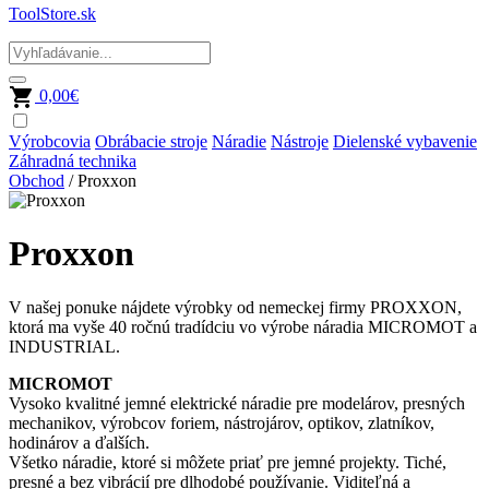
ToolStore.sk
0,00
€
Výrobcovia
Obrábacie stroje
Náradie
Nástroje
Dielenské vybavenie
Záhradná technika
Obchod
/ Proxxon
Proxxon
V našej ponuke nájdete výrobky od nemeckej firmy PROXXON,
ktorá ma vyše 40 ročnú tradídciu vo výrobe náradia MICROMOT a
INDUSTRIAL.
MICROMOT
Vysoko kvalitné jemné elektrické náradie pre modelárov, presných
mechanikov, výrobcov foriem, nástrojárov, optikov, zlatníkov,
hodinárov a ďalších.
Všetko náradie, ktoré si môžete priať pre jemné projekty. Tiché,
presné a bez vibrácií pre dlhodobé používanie. Viditeľná a