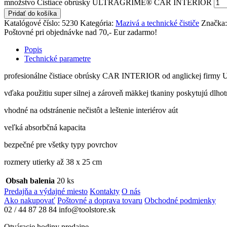
množstvo Čistiace obrúsky ULTRAGRIME® CAR INTERIOR
Pridať do košíka
Katalógové číslo:
5230
Kategória:
Mazivá a technické čističe
Značka
Poštovné pri objednávke nad 70,- Eur zadarmo!
Popis
Technické parametre
profesionálne čistiace obrúsky CAR INTERIOR od anglickej fi
vďaka použitiu super silnej a zároveň mäkkej tkaniny poskytujú dlhot
vhodné na odstránenie nečistôt a leštenie interiérov aút
veľká absorbčná kapacita
bezpečné pre všetky typy povrchov
rozmery utierky až 38 x 25 cm
Obsah balenia
20 ks
Predajňa a výdajné miesto
Kontakty
O nás
Ako nakupovať
Poštovné a doprava tovaru
Obchodné podmienky
02 / 44 87 28 84
info@toolstore.sk
Otváracie hodiny predajne