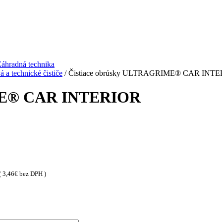
áhradná technika
 a technické čističe
/ Čistiace obrúsky ULTRAGRIME® CAR INT
IME® CAR INTERIOR
(
3,46
€
bez DPH )