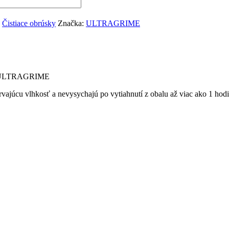
:
Čistiace obrúsky
Značka:
ULTRAGRIME
rmy ULTRAGRIME
rvajúcu vlhkosť a nevysychajú po vytiahnutí z obalu až viac ako 1 hod