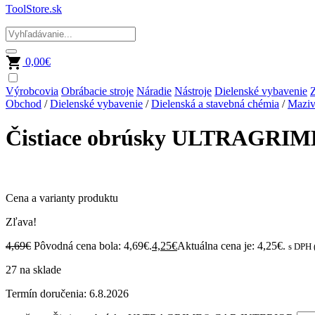
ToolStore.sk
0,00
€
Výrobcovia
Obrábacie stroje
Náradie
Nástroje
Dielenské vybavenie
Z
Obchod
/
Dielenské vybavenie
/
Dielenská a stavebná chémia
/
Mazivá
Čistiace obrúsky ULTRAGR
Cena a varianty produktu
Zľava!
4,69
€
Pôvodná cena bola: 4,69€.
4,25
€
Aktuálna cena je: 4,25€.
s DPH 
27 na sklade
Termín doručenia:
6.8.2026