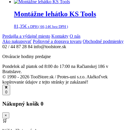
Montážne lehátko KS Tools
81,35
€
s DPH (
66,14
€
bez DPH )
Predajňa a výdajné miesto
Kontakty
O nás
Ako nakupovať
Poštovné a doprava tovaru
Obchodné podmienky
02 / 44 87 28 84
info@toolstore.sk
Otváracie hodiny predajne
Pondelok až piatok
od 8:00 do 17:00
na Račianskej 186 v
Bratislave.
© 1990 - 2026 ToolStore.sk / Protes-uni s.r.o. Akékoľvek
kopírovanie údajov z tejto stránky je zakázané!
0
Nákupný košík
0
×
🛒