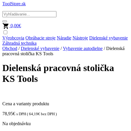
ToolStore.sk
0,00
€
Výrobcovia
Obrábacie stroje
Náradie
Nástroje
Dielenské vybavenie
Záhradná technika
Obchod
/
Dielenské vybavenie
/
Vybavenie autodielne
/ Dielenská
pracovná stolička KS Tools
Dielenská pracovná stolička
KS Tools
Cena a varianty produktu
78,95
€
s DPH (
64,19
€
bez DPH )
Na objednávku