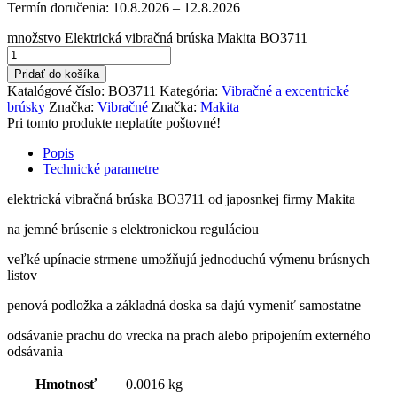
Termín doručenia:
10.8.2026 – 12.8.2026
množstvo Elektrická vibračná brúska Makita BO3711
Pridať do košíka
Katalógové číslo:
BO3711
Kategória:
Vibračné a excentrické
brúsky
Značka:
Vibračné
Značka:
Makita
Pri tomto produkte neplatíte poštovné!
Popis
Technické parametre
elektrická vibračná brúska BO3711 od japosnkej firmy Makita
na jemné brúsenie s elektronickou reguláciou
veľké upínacie strmene umožňujú jednoduchú výmenu brúsnych
listov
penová podložka a základná doska sa dajú vymeniť samostatne
odsávanie prachu do vrecka na prach alebo pripojením externého
odsávania
Hmotnosť
0.0016 kg