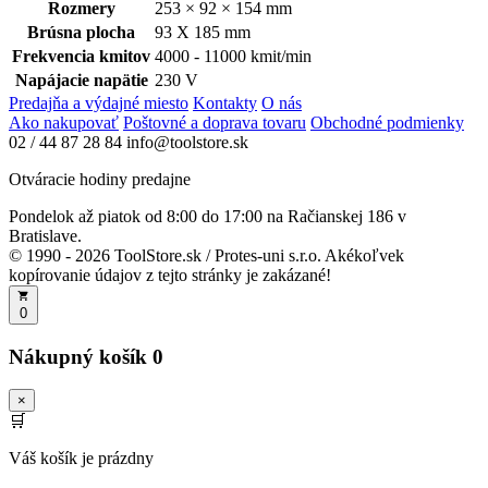
Rozmery
253 × 92 × 154 mm
Brúsna plocha
93 X 185 mm
Frekvencia kmitov
4000 - 11000 kmit/min
Napájacie napätie
230 V
Predajňa a výdajné miesto
Kontakty
O nás
Ako nakupovať
Poštovné a doprava tovaru
Obchodné podmienky
02 / 44 87 28 84
info@toolstore.sk
Otváracie hodiny predajne
Pondelok až piatok
od 8:00 do 17:00
na Račianskej 186 v
Bratislave.
© 1990 - 2026 ToolStore.sk / Protes-uni s.r.o. Akékoľvek
kopírovanie údajov z tejto stránky je zakázané!
0
Nákupný košík
0
×
🛒
Váš košík je prázdny