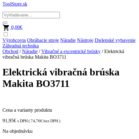
ToolStore.sk
0,00
€
Výrobcovia
Obrábacie stroje
Náradie
Nástroje
Dielenské vybavenie
Záhradná technika
Obchod
/
Náradie
/
Vibračné a excentrické brúsky
/ Elektrická
vibračná brúska Makita BO3711
Elektrická vibračná brúska
Makita BO3711
Cena a varianty produktu
91,95
€
s DPH (
74,76
€
bez DPH )
Na objednávku