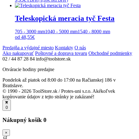
s DPH (
8,09
€
bez DPH )
Teleskopická meracia tyč Festa
705 - 3000 mm
1040 - 5000 mm
1540 - 8000 mm
od
48,55
€
Predajňa a výdajné miesto
Kontakty
O nás
Ako nakupovať
Poštovné a doprava tovaru
Obchodné podmienky
02 / 44 87 28 84
info@toolstore.sk
Otváracie hodiny predajne
Pondelok až piatok
od 8:00 do 17:00
na Račianskej 186 v
Bratislave.
© 1990 - 2026 ToolStore.sk / Protes-uni s.r.o. Akékoľvek
kopírovanie údajov z tejto stránky je zakázané!
0
Nákupný košík
0
×
🛒