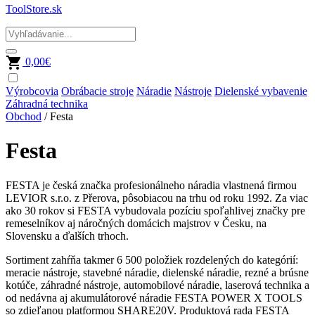
ToolStore.sk
0,00
€
Výrobcovia
Obrábacie stroje
Náradie
Nástroje
Dielenské vybavenie
Záhradná technika
Obchod
/ Festa
Festa
FESTA je česká značka profesionálneho náradia vlastnená firmou
LEVIOR s.r.o. z Přerova, pôsobiacou na trhu od roku 1992. Za viac
ako 30 rokov si FESTA vybudovala pozíciu spoľahlivej značky pre
remeselníkov aj náročných domácich majstrov v Česku, na
Slovensku a ďalších trhoch.
Sortiment zahŕňa takmer 6 500 položiek rozdelených do kategórií:
meracie nástroje, stavebné náradie, dielenské náradie, rezné a brúsne
kotúče, záhradné nástroje, automobilové náradie, laserová technika a
od nedávna aj akumulátorové náradie FESTA POWER X TOOLS
so zdieľanou platformou SHARE20V. Produktová rada FESTA