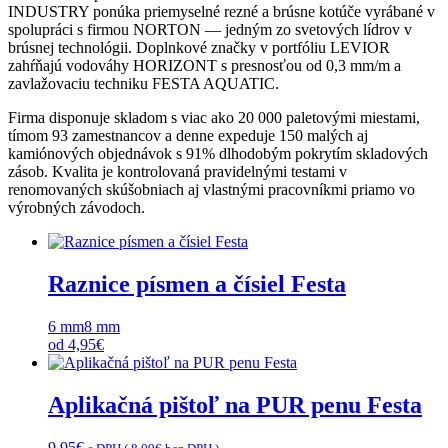
INDUSTRY ponúka priemyselné rezné a brúsne kotúče vyrábané v
spolupráci s firmou NORTON — jedným zo svetových lídrov v
brúsnej technológii. Doplnkové značky v portfóliu LEVIOR
zahŕňajú vodováhy HORIZONT s presnosťou od 0,3 mm/m a
zavlažovaciu techniku FESTA AQUATIC.
Firma disponuje skladom s viac ako 20 000 paletovými miestami,
tímom 93 zamestnancov a denne expeduje 150 malých aj
kamiónových objednávok s 91% dlhodobým pokrytím skladových
zásob. Kvalita je kontrolovaná pravidelnými testami v
renomovaných skúšobniach aj vlastnými pracovníkmi priamo vo
výrobných závodoch.
Raznice písmen a čísiel Festa
6 mm
8 mm
od
4,95
€
Aplikačná pištoľ na PUR penu Festa
9,95
€