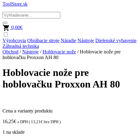
ToolStore.sk
0,00
€
Výrobcovia
Obrábacie stroje
Náradie
Nástroje
Dielenské vybavenie
Záhradná technika
Obchod
/
Nástroje
/
Hoblovacie nože
/ Hoblovacie nože pre
hoblovačku Proxxon AH 80
Hoblovacie nože pre
hoblovačku Proxxon AH 80
Cena a varianty produktu
16,25
€
s DPH (
13,21
€
bez DPH )
1 na sklade