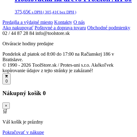
375,65
€
s DPH (
305,41
€
bez DPH )
Predajňa a výdajné miesto
Kontakty
O nás
Ako nakupovať
Poštovné a doprava tovaru
Obchodné podmienky
02 / 44 87 28 84
info@toolstore.sk
Otváracie hodiny predajne
Pondelok až piatok
od 8:00 do 17:00
na Račianskej 186 v
Bratislave.
© 1990 - 2026 ToolStore.sk / Protes-uni s.r.o. Akékoľvek
kopírovanie údajov z tejto stránky je zakázané!
0
Nákupný košík
0
×
🛒
Váš košík je prázdny
Pokračovať v nákupe