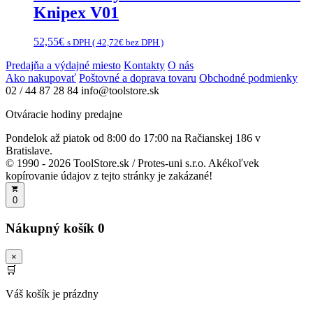
Knipex V01
52,55
€
s DPH (
42,72
€
bez DPH )
Predajňa a výdajné miesto
Kontakty
O nás
Ako nakupovať
Poštovné a doprava tovaru
Obchodné podmienky
02 / 44 87 28 84
info@toolstore.sk
Otváracie hodiny predajne
Pondelok až piatok
od 8:00 do 17:00
na Račianskej 186 v
Bratislave.
© 1990 - 2026 ToolStore.sk / Protes-uni s.r.o. Akékoľvek
kopírovanie údajov z tejto stránky je zakázané!
0
Nákupný košík
0
×
🛒
Váš košík je prázdny