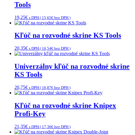
Tools
19,25
€
s DPH (
15,65
€
bez DPH )
Kľúč na rozvodné skrine KS Tools
20,35
€
s DPH (
16,54
€
bez DPH )
Univerzálny kľúč na rozvodné skrine
KS Tools
20,75
€
s DPH (
16,87
€
bez DPH )
Kľúč na rozvodné skrine Knipex
Profi-Key
21,35
€
s DPH (
17,36
€
bez DPH )