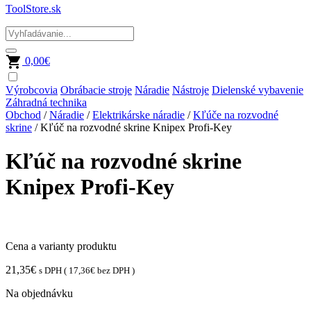
ToolStore.sk
0,00
€
Výrobcovia
Obrábacie stroje
Náradie
Nástroje
Dielenské vybavenie
Záhradná technika
Obchod
/
Náradie
/
Elektrikárske náradie
/
Kľúče na rozvodné
skrine
/ Kľúč na rozvodné skrine Knipex Profi-Key
Kľúč na rozvodné skrine
Knipex Profi-Key
Cena a varianty produktu
21,35
€
s DPH (
17,36
€
bez DPH )
Na objednávku