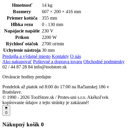
Hmotnosť
14 kg
Rozmery
607 × 200 × 416 mm
Priemer kotúča
355 mm
Hĺbka rezu
0 - 130 mm
Napájacie napätie
230 V
Príkon
2200 W
Rýchlosť otáčok
2700 ot/min
Uchytenie nástroja
30 mm
Predajňa a výdajné miesto
Kontakty
O nás
Ako nakupovať
Poštovné a doprava tovaru
Obchodné podmienky
02 / 44 87 28 84
info@toolstore.sk
Otváracie hodiny predajne
Pondelok až piatok
od 8:00 do 17:00
na Račianskej 186 v
Bratislave.
© 1990 - 2026 ToolStore.sk / Protes-uni s.r.o. Akékoľvek
kopírovanie údajov z tejto stránky je zakázané!
0
Nákupný košík
0