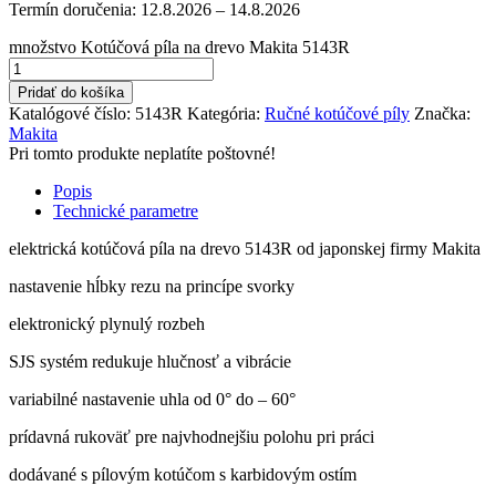
Termín doručenia:
12.8.2026 – 14.8.2026
množstvo Kotúčová píla na drevo Makita 5143R
Pridať do košíka
Katalógové číslo:
5143R
Kategória:
Ručné kotúčové píly
Značka:
Makita
Pri tomto produkte neplatíte poštovné!
Popis
Technické parametre
elektrická kotúčová píla na drevo 5143R od japonskej firmy Makita
nastavenie hĺbky rezu na princípe svorky
elektronický plynulý rozbeh
SJS systém redukuje hlučnosť a vibrácie
variabilné nastavenie uhla od 0° do – 60°
prídavná rukoväť pre najvhodnejšiu polohu pri práci
dodávané s pílovým kotúčom s karbidovým ostím