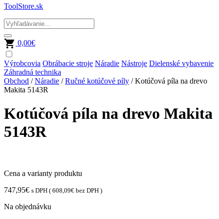
ToolStore.sk
0,00
€
Výrobcovia
Obrábacie stroje
Náradie
Nástroje
Dielenské vybavenie
Záhradná technika
Obchod
/
Náradie
/
Ručné kotúčové píly
/ Kotúčová píla na drevo
Makita 5143R
Kotúčová píla na drevo Makita
5143R
Cena a varianty produktu
747,95
€
s DPH (
608,09
€
bez DPH )
Na objednávku