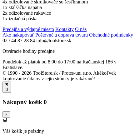
4x odizolované skrutkovače so šesťhranom
1x skúšačka napätia
2x odizolované rukavice
1x izolačná páska
Predajňa a výdajné miesto
Kontakty
O nás
Ako nakupovať
Poštovné a doprava tovaru
Obchodné podmienky
02 / 44 87 28 84
info@toolstore.sk
Otváracie hodiny predajne
Pondelok až piatok
od 8:00 do 17:00
na Račianskej 186 v
Bratislave.
© 1990 - 2026 ToolStore.sk / Protes-uni s.r.o. Akékoľvek
kopírovanie údajov z tejto stránky je zakázané!
0
Nákupný košík
0
×
🛒
Váš košík je prázdny