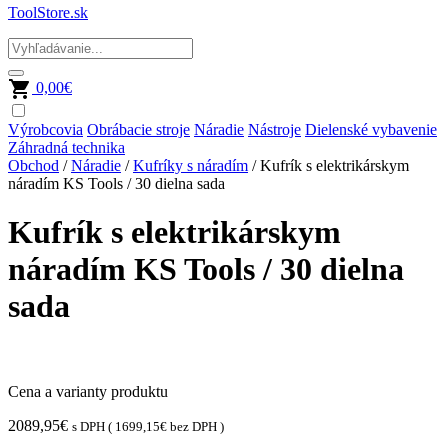
ToolStore.sk
0,00
€
Výrobcovia
Obrábacie stroje
Náradie
Nástroje
Dielenské vybavenie
Záhradná technika
Obchod
/
Náradie
/
Kufríky s náradím
/ Kufrík s elektrikárskym
náradím KS Tools / 30 dielna sada
Kufrík s elektrikárskym
náradím KS Tools / 30 dielna
sada
Cena a varianty produktu
2089,95
€
s DPH (
1699,15
€
bez DPH )