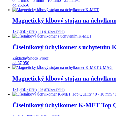
0 - 1 mm
0 - 5 mm
0 - 10 mm
0 - 25 mm
+1
od
25,65
€
Magnetický kĺbový stojan na úchylk
137,65
€
s DPH (
111,91
€
bez DPH )
Číselníkový úchylkomer s uchytením
Základný
Shock Proof
od
37,95
€
Magnetický kĺbový stojan na úchy
131,45
€
s DPH (
106,87
€
bez DPH )
Číselníkový úchylkomer K-MET Top Qu