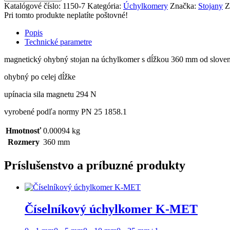
Katalógové číslo:
1150-7
Kategória:
Úchylkomery
Značka:
Stojany
Z
Pri tomto produkte neplatíte poštovné!
Popis
Technické parametre
magnetický ohybný stojan na úchylkomer s dĺžkou 360 mm od slove
ohybný po celej dĺžke
upínacia sila magnetu 294 N
vyrobené podľa normy PN 25 1858.1
Hmotnosť
0.00094 kg
Rozmery
360 mm
Príslušenstvo a príbuzné produkty
Číselníkový úchylkomer K-MET