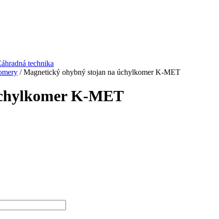
áhradná technika
omery
/ Magnetický ohybný stojan na úchylkomer K-MET
 úchylkomer K-MET