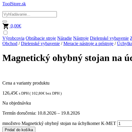
ToolStore.sk
0,00
€
Výrobcovia
Obrábacie stroje
Náradie
Nástroje
Dielenské vybavenie
Z
Obchod
/
Dielenské vybavenie
/
Meracie nástroje a prístroje
/
Úchylk
Magnetický ohybný stojan na
Cena a varianty produktu
126,45
€
s DPH (
102,80
€
bez DPH )
Na objednávku
Termín doručenia:
10.8.2026 – 19.8.2026
množstvo Magnetický ohybný stojan na úchylkomer K-MET
Pridať do košíka