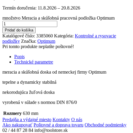
Termín doručenia:
11.8.2026 – 20.8.2026
množstvo Meracia a skúšobná pracovná podložka Optimum
Pridať do košíka
Katalógové číslo:
3385060
Kategória:
Kontrolné a rysovacie
podložky
Značka:
Optimum
Pri tomto produkte neplatíte poštovné!
Popis
Technické parametre
meracia a skúšobná doska od nemeckej firmy Optimum
tepelne a dynamicky stabilná
nekorodujúca žuľová doska
vyrobená v súlade s normou DIN 876/0
Rozmery
630 mm
Predajňa a výdajné miesto
Kontakty
O nás
Ako nakupovať
Poštovné a doprava tovaru
Obchodné podmienky
02 / 44 87 28 84
info@toolstore.sk