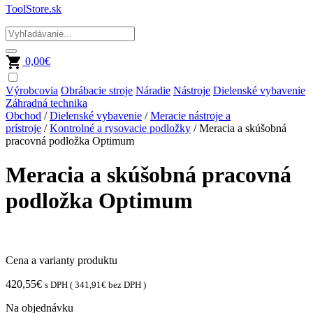
ToolStore.sk
0,00
€
Výrobcovia
Obrábacie stroje
Náradie
Nástroje
Dielenské vybavenie
Záhradná technika
Obchod
/
Dielenské vybavenie
/
Meracie nástroje a
prístroje
/
Kontrolné a rysovacie podložky
/ Meracia a skúšobná
pracovná podložka Optimum
Meracia a skúšobná pracovná
podložka Optimum
Cena a varianty produktu
420,55
€
s DPH (
341,91
€
bez DPH )
Na objednávku