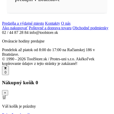
Predajňa a výdajné miesto
Kontakty
O nás
Ako nakupovať
Poštovné a doprava tovaru
Obchodné podmienky
02 / 44 87 28 84
info@toolstore.sk
Otváracie hodiny predajne
Pondelok až piatok
od 8:00 do 17:00
na Račianskej 186 v
Bratislave.
© 1990 - 2026 ToolStore.sk / Protes-uni s.r.o. Akékoľvek
kopírovanie údajov z tejto stránky je zakázané!
0
Nákupný košík
0
×
🛒
Váš košík je prázdny