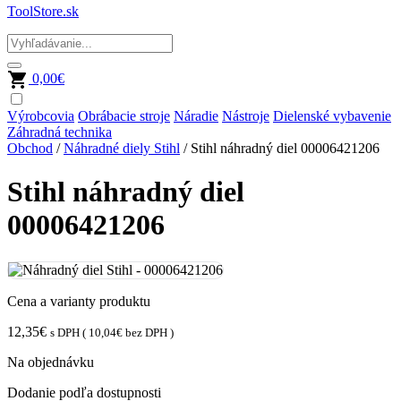
ToolStore.sk
0,00
€
Výrobcovia
Obrábacie stroje
Náradie
Nástroje
Dielenské vybavenie
Záhradná technika
Obchod
/
Náhradné diely Stihl
/ Stihl náhradný diel 00006421206
Stihl náhradný diel
00006421206
Cena a varianty produktu
12,35
€
s DPH (
10,04
€
bez DPH )
Na objednávku
Dodanie podľa dostupnosti