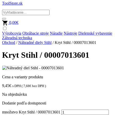
ToolStore.sk
0,00
€
Výrobcovia
Obrábacie stroje
Náradie
Nástroje
Dielenské vybavenie
Záhradná technika
Obchod
/
Náhradné diely Stihl
/ Kryt Stihl / 00007013601
Kryt Stihl / 00007013601
Cena a varianty produktu
9,45
€
s DPH (
7,68
€
bez DPH )
Na objednávku
Dodanie podľa dostupnosti
množstvo Kryt Stihl / 00007013601