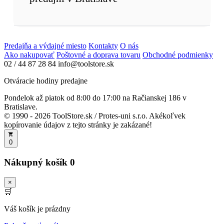
Predajňa a výdajné miesto
Kontakty
O nás
Ako nakupovať
Poštovné a doprava tovaru
Obchodné podmienky
02 / 44 87 28 84
info@toolstore.sk
Otváracie hodiny predajne
Pondelok až piatok
od 8:00 do 17:00
na Račianskej 186 v
Bratislave.
© 1990 - 2026 ToolStore.sk / Protes-uni s.r.o. Akékoľvek
kopírovanie údajov z tejto stránky je zakázané!
0
Nákupný košík
0
×
🛒
Váš košík je prázdny