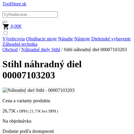
ToolStore.sk
0,00
€
Výrobcovia
Obrábacie stroje
Náradie
Nástroje
Dielenské vybavenie
Záhradná technika
Obchod
/
Náhradné diely Stihl
/ Stihl náhradný diel 00007103203
Stihl náhradný diel
00007103203
Cena a varianty produktu
26,75
€
s DPH (
21,75
€
bez DPH )
Na objednávku
Dodanie podľa dostupnosti