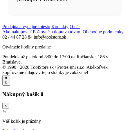
Predajňa a výdajné miesto
Kontakty
O nás
Ako nakupovať
Poštovné a doprava tovaru
Obchodné podmienky
02 / 44 87 28 84
info@toolstore.sk
Otváracie hodiny predajne
Pondelok až piatok
od 8:00 do 17:00
na Račianskej 186 v
Bratislave.
© 1990 - 2026 ToolStore.sk / Protes-uni s.r.o. Akékoľvek
kopírovanie údajov z tejto stránky je zakázané!
0
Nákupný košík
0
×
🛒
Váš košík je prázdny