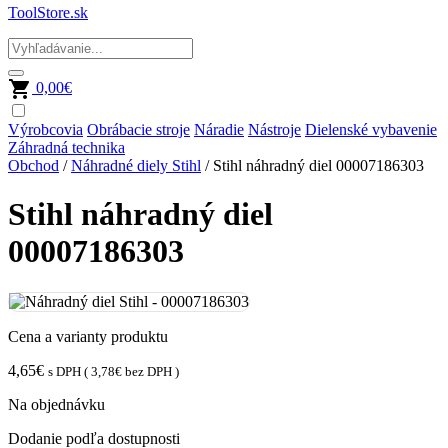
ToolStore.sk
0,00
€
Výrobcovia
Obrábacie stroje
Náradie
Nástroje
Dielenské vybavenie
Záhradná technika
Obchod
/
Náhradné diely Stihl
/ Stihl náhradný diel 00007186303
Stihl náhradný diel
00007186303
Cena a varianty produktu
4,65
€
s DPH (
3,78
€
bez DPH )
Na objednávku
Dodanie podľa dostupnosti