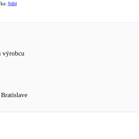
čka:
Stihl
u výrobcu
Bratislave