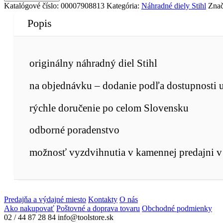
Katalógové číslo:
00007908813
Kategória:
Náhradné diely Stihl
Zna
Popis
originálny náhradný diel Stihl
na objednávku – dodanie podľa dostupnosti 
rýchle doručenie po celom Slovensku
odborné poradenstvo
možnosť vyzdvihnutia v kamennej predajni v 
Predajňa a výdajné miesto
Kontakty
O nás
Ako nakupovať
Poštovné a doprava tovaru
Obchodné podmienky
02 / 44 87 28 84
info@toolstore.sk