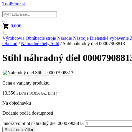
ToolStore.sk
0,00
€
Výrobcovia
Obrábacie stroje
Náradie
Nástroje
Dielenské vybavenie
Z
Obchod
/
Náhradné diely Stihl
/ Stihl náhradný diel 00007908813
Stihl náhradný diel 0000790881
Cena a varianty produktu
13,35
€
s DPH (
10,85
€
bez DPH )
Na objednávku
Dodanie podľa dostupnosti
množstvo Stihl náhradný diel 00007908813
Pridať do košíka