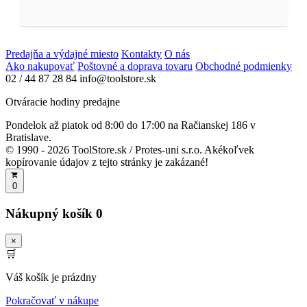
Predajňa a výdajné miesto
Kontakty
O nás
Ako nakupovať
Poštovné a doprava tovaru
Obchodné podmienky
02 / 44 87 28 84
info@toolstore.sk
Otváracie hodiny predajne
Pondelok až piatok
od 8:00 do 17:00
na Račianskej 186 v
Bratislave.
© 1990 - 2026 ToolStore.sk / Protes-uni s.r.o. Akékoľvek
kopírovanie údajov z tejto stránky je zakázané!
0
Nákupný košík
0
×
🛒
Váš košík je prázdny
Pokračovať v nákupe