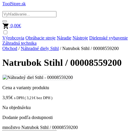
ToolStore.sk
0,00
€
Výrobcovia
Obrábacie stroje
Náradie
Nástroje
Dielenské vybavenie
Záhradná technika
Obchod
/
Náhradné diely Stihl
/ Natrubok Stihl / 00008559200
Natrubok Stihl / 00008559200
Cena a varianty produktu
3,95
€
s DPH (
3,21
€
bez DPH )
Na objednávku
Dodanie podľa dostupnosti
množstvo Natrubok Stihl / 00008559200