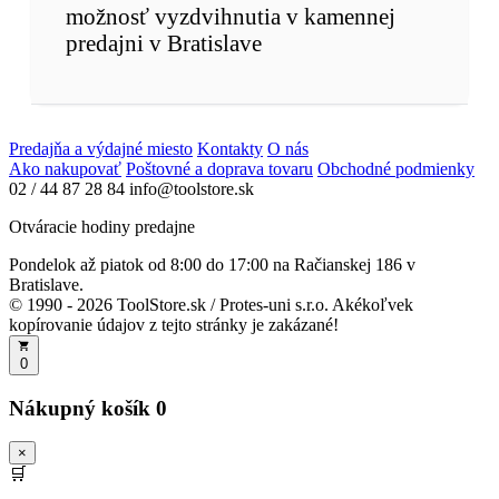
možnosť vyzdvihnutia v kamennej
predajni v Bratislave
Predajňa a výdajné miesto
Kontakty
O nás
Ako nakupovať
Poštovné a doprava tovaru
Obchodné podmienky
02 / 44 87 28 84
info@toolstore.sk
Otváracie hodiny predajne
Pondelok až piatok
od 8:00 do 17:00
na Račianskej 186 v
Bratislave.
© 1990 - 2026 ToolStore.sk / Protes-uni s.r.o. Akékoľvek
kopírovanie údajov z tejto stránky je zakázané!
0
Nákupný košík
0
×
🛒