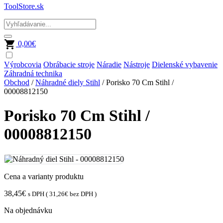
ToolStore.sk
0,00
€
Výrobcovia
Obrábacie stroje
Náradie
Nástroje
Dielenské vybavenie
Záhradná technika
Obchod
/
Náhradné diely Stihl
/ Porisko 70 Cm Stihl /
00008812150
Porisko 70 Cm Stihl /
00008812150
Cena a varianty produktu
38,45
€
s DPH (
31,26
€
bez DPH )
Na objednávku