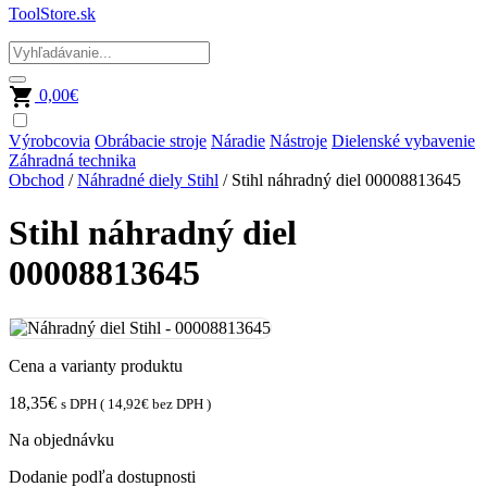
ToolStore.sk
0,00
€
Výrobcovia
Obrábacie stroje
Náradie
Nástroje
Dielenské vybavenie
Záhradná technika
Obchod
/
Náhradné diely Stihl
/ Stihl náhradný diel 00008813645
Stihl náhradný diel
00008813645
Cena a varianty produktu
18,35
€
s DPH (
14,92
€
bez DPH )
Na objednávku
Dodanie podľa dostupnosti