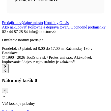
Predajňa a výdajné miesto
Kontakty
O nás
Ako nakupovať
Poštovné a doprava tovaru
Obchodné podmienky
02 / 44 87 28 84
info@toolstore.sk
Otváracie hodiny predajne
Pondelok až piatok
od 8:00 do 17:00
na Račianskej 186 v
Bratislave.
© 1990 - 2026 ToolStore.sk / Protes-uni s.r.o. Akékoľvek
kopírovanie údajov z tejto stránky je zakázané!
0
Nákupný košík
0
×
🛒
Váš košík je prázdny