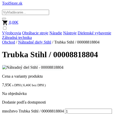
ToolStore.sk
0,00
€
Výrobcovia
Obrábacie stroje
Náradie
Nástroje
Dielenské vybavenie
Záhradná technika
Obchod
/
Náhradné diely Stihl
/ Trubka Stihl / 00008818804
Trubka Stihl / 00008818804
Cena a varianty produktu
7,95
€
s DPH (
6,46
€
bez DPH )
Na objednávku
Dodanie podľa dostupnosti
množstvo Trubka Stihl / 00008818804