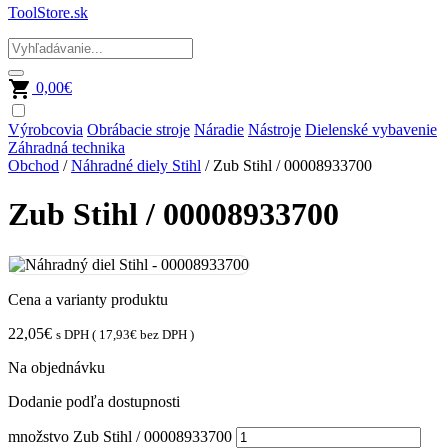
ToolStore.sk
0,00
€
Výrobcovia
Obrábacie stroje
Náradie
Nástroje
Dielenské vybavenie
Záhradná technika
Obchod
/
Náhradné diely Stihl
/ Zub Stihl / 00008933700
Zub Stihl / 00008933700
Cena a varianty produktu
22,05
€
s DPH (
17,93
€
bez DPH )
Na objednávku
Dodanie podľa dostupnosti
množstvo Zub Stihl / 00008933700