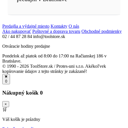
Predajňa a výdajné miesto
Kontakty
O nás
Ako nakupovať
Poštovné a doprava tovaru
Obchodné podmienky
02 / 44 87 28 84
info@toolstore.sk
Otváracie hodiny predajne
Pondelok až piatok
od 8:00 do 17:00
na Račianskej 186 v
Bratislave.
© 1990 - 2026 ToolStore.sk / Protes-uni s.r.o. Akékoľvek
kopírovanie údajov z tejto stránky je zakázané!
0
Nákupný košík
0
×
🛒
Váš košík je prázdny