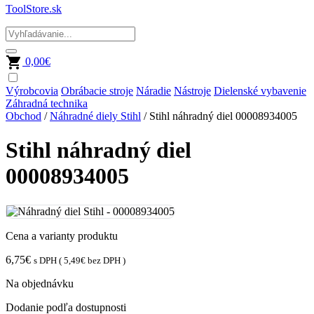
ToolStore.sk
0,00
€
Výrobcovia
Obrábacie stroje
Náradie
Nástroje
Dielenské vybavenie
Záhradná technika
Obchod
/
Náhradné diely Stihl
/ Stihl náhradný diel 00008934005
Stihl náhradný diel
00008934005
Cena a varianty produktu
6,75
€
s DPH (
5,49
€
bez DPH )
Na objednávku
Dodanie podľa dostupnosti