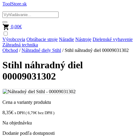
ToolStore.sk
0,00
€
Výrobcovia
Obrábacie stroje
Náradie
Nástroje
Dielenské vybavenie
Záhradná technika
Obchod
/
Náhradné diely Stihl
/ Stihl náhradný diel 00009031302
Stihl náhradný diel
00009031302
Cena a varianty produktu
8,35
€
s DPH (
6,79
€
bez DPH )
Na objednávku
Dodanie podľa dostupnosti