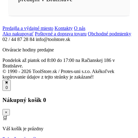
Predajňa a výdajné miesto
Kontakty
O nás
Ako nakupovať
Poštovné a doprava tovaru
Obchodné podmienky
02 / 44 87 28 84
info@toolstore.sk
Otváracie hodiny predajne
Pondelok až piatok
od 8:00 do 17:00
na Račianskej 186 v
Bratislave.
© 1990 - 2026 ToolStore.sk / Protes-uni s.r.o. Akékoľvek
kopírovanie údajov z tejto stránky je zakázané!
0
Nákupný košík
0
×
🛒
Váš košík je prázdny