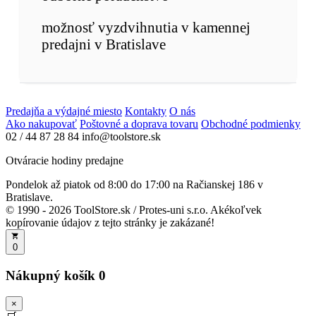
možnosť vyzdvihnutia v kamennej
predajni v Bratislave
Predajňa a výdajné miesto
Kontakty
O nás
Ako nakupovať
Poštovné a doprava tovaru
Obchodné podmienky
02 / 44 87 28 84
info@toolstore.sk
Otváracie hodiny predajne
Pondelok až piatok
od 8:00 do 17:00
na Račianskej 186 v
Bratislave.
© 1990 - 2026 ToolStore.sk / Protes-uni s.r.o. Akékoľvek
kopírovanie údajov z tejto stránky je zakázané!
0
Nákupný košík
0
×