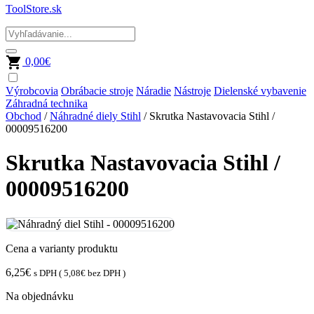
ToolStore.sk
0,00
€
Výrobcovia
Obrábacie stroje
Náradie
Nástroje
Dielenské vybavenie
Záhradná technika
Obchod
/
Náhradné diely Stihl
/ Skrutka Nastavovacia Stihl /
00009516200
Skrutka Nastavovacia Stihl /
00009516200
Cena a varianty produktu
6,25
€
s DPH (
5,08
€
bez DPH )
Na objednávku