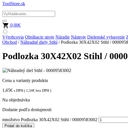
ToolStore.sk
0,00
€
Výrobcovia
Obrábacie stroje
Náradie
Nástroje
Dielenské vybavenie
Z
Obchod
/
Náhradné diely Stihl
/ Podlozka 30X42X02 Stihl / 000095
Podlozka 30X42X02 Stihl / 000
Cena a varianty produktu
1,65
€
s DPH (
1,34
€
bez DPH )
Na objednávku
Dodanie podľa dostupnosti
množstvo Podlozka 30X42X02 Stihl / 00009583002
Pridať do košíka