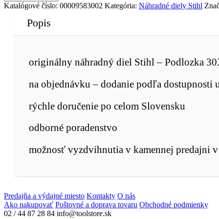
Katalógové číslo:
00009583002
Kategória:
Náhradné diely Stihl
Zna
Popis
originálny náhradný diel Stihl – Podlozka 
na objednávku – dodanie podľa dostupnosti 
rýchle doručenie po celom Slovensku
odborné poradenstvo
možnosť vyzdvihnutia v kamennej predajni v 
Predajňa a výdajné miesto
Kontakty
O nás
Ako nakupovať
Poštovné a doprava tovaru
Obchodné podmienky
02 / 44 87 28 84
info@toolstore.sk