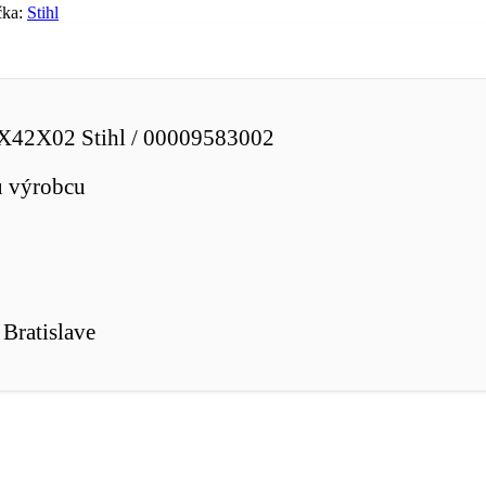
čka:
Stihl
30X42X02 Stihl / 00009583002
u výrobcu
Bratislave