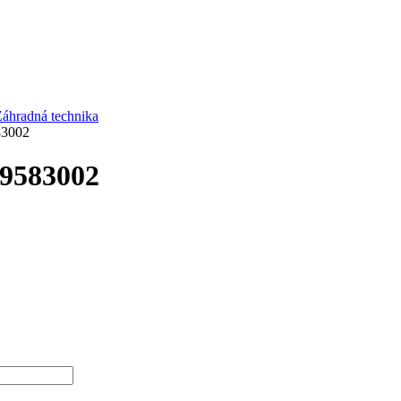
áhradná technika
83002
09583002