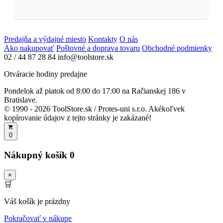
Predajňa a výdajné miesto
Kontakty
O nás
Ako nakupovať
Poštovné a doprava tovaru
Obchodné podmienky
02 / 44 87 28 84
info@toolstore.sk
Otváracie hodiny predajne
Pondelok až piatok
od 8:00 do 17:00
na Račianskej 186 v
Bratislave.
© 1990 - 2026 ToolStore.sk / Protes-uni s.r.o. Akékoľvek
kopírovanie údajov z tejto stránky je zakázané!
0
Nákupný košík
0
×
🛒
Váš košík je prázdny
Pokračovať v nákupe