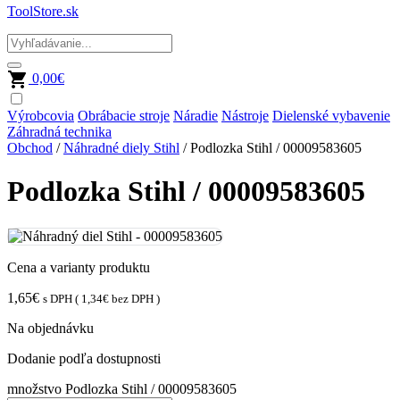
ToolStore.sk
0,00
€
Výrobcovia
Obrábacie stroje
Náradie
Nástroje
Dielenské vybavenie
Záhradná technika
Obchod
/
Náhradné diely Stihl
/ Podlozka Stihl / 00009583605
Podlozka Stihl / 00009583605
Cena a varianty produktu
1,65
€
s DPH (
1,34
€
bez DPH )
Na objednávku
Dodanie podľa dostupnosti
množstvo Podlozka Stihl / 00009583605