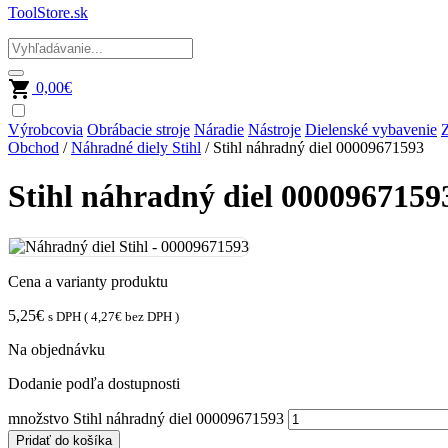
ToolStore.sk
0,00
€
Výrobcovia
Obrábacie stroje
Náradie
Nástroje
Dielenské vybavenie
Z
Obchod
/
Náhradné diely Stihl
/ Stihl náhradný diel 00009671593
Stihl náhradný diel 0000967159
Cena a varianty produktu
5,25
€
s DPH (
4,27
€
bez DPH )
Na objednávku
Dodanie podľa dostupnosti
množstvo Stihl náhradný diel 00009671593
Pridať do košíka