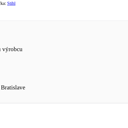
čka:
Stihl
u výrobcu
Bratislave