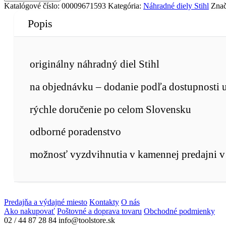
Katalógové číslo:
00009671593
Kategória:
Náhradné diely Stihl
Zna
Popis
originálny náhradný diel Stihl
na objednávku – dodanie podľa dostupnosti 
rýchle doručenie po celom Slovensku
odborné poradenstvo
možnosť vyzdvihnutia v kamennej predajni v 
Predajňa a výdajné miesto
Kontakty
O nás
Ako nakupovať
Poštovné a doprava tovaru
Obchodné podmienky
02 / 44 87 28 84
info@toolstore.sk