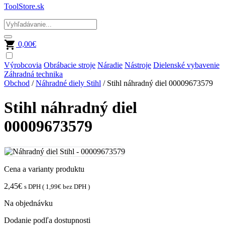
ToolStore.sk
0,00
€
Výrobcovia
Obrábacie stroje
Náradie
Nástroje
Dielenské vybavenie
Záhradná technika
Obchod
/
Náhradné diely Stihl
/ Stihl náhradný diel 00009673579
Stihl náhradný diel
00009673579
Cena a varianty produktu
2,45
€
s DPH (
1,99
€
bez DPH )
Na objednávku
Dodanie podľa dostupnosti