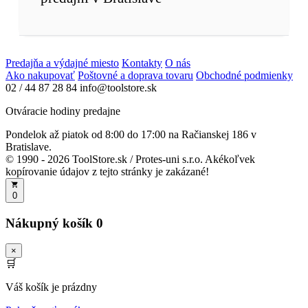
Predajňa a výdajné miesto
Kontakty
O nás
Ako nakupovať
Poštovné a doprava tovaru
Obchodné podmienky
02 / 44 87 28 84
info@toolstore.sk
Otváracie hodiny predajne
Pondelok až piatok
od 8:00 do 17:00
na Račianskej 186 v
Bratislave.
© 1990 - 2026 ToolStore.sk / Protes-uni s.r.o. Akékoľvek
kopírovanie údajov z tejto stránky je zakázané!
0
Nákupný košík
0
×
🛒
Váš košík je prázdny