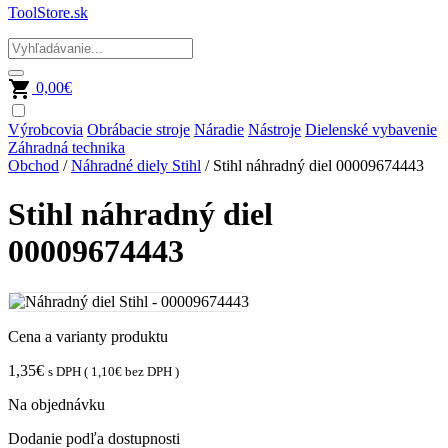
ToolStore.sk
0,00
€
Výrobcovia
Obrábacie stroje
Náradie
Nástroje
Dielenské vybavenie
Záhradná technika
Obchod
/
Náhradné diely Stihl
/ Stihl náhradný diel 00009674443
Stihl náhradný diel
00009674443
Cena a varianty produktu
1,35
€
s DPH (
1,10
€
bez DPH )
Na objednávku
Dodanie podľa dostupnosti