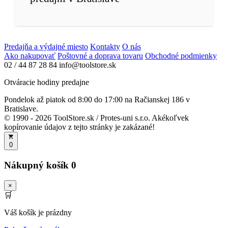
Predajňa a výdajné miesto
Kontakty
O nás
Ako nakupovať
Poštovné a doprava tovaru
Obchodné podmienky
02 / 44 87 28 84
info@toolstore.sk
Otváracie hodiny predajne
Pondelok až piatok
od 8:00 do 17:00
na Račianskej 186 v
Bratislave.
© 1990 - 2026 ToolStore.sk / Protes-uni s.r.o. Akékoľvek
kopírovanie údajov z tejto stránky je zakázané!
0
Nákupný košík
0
×
🛒
Váš košík je prázdny