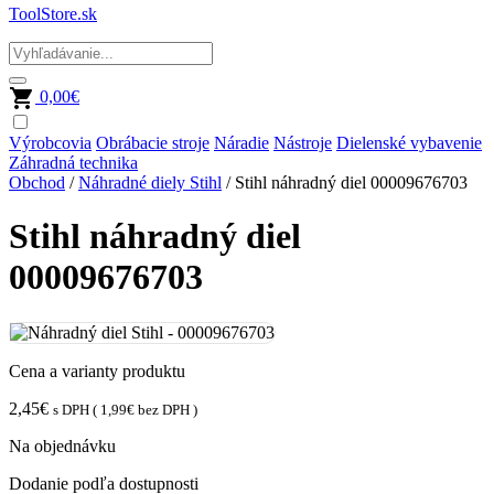
ToolStore.sk
0,00
€
Výrobcovia
Obrábacie stroje
Náradie
Nástroje
Dielenské vybavenie
Záhradná technika
Obchod
/
Náhradné diely Stihl
/ Stihl náhradný diel 00009676703
Stihl náhradný diel
00009676703
Cena a varianty produktu
2,45
€
s DPH (
1,99
€
bez DPH )
Na objednávku
Dodanie podľa dostupnosti