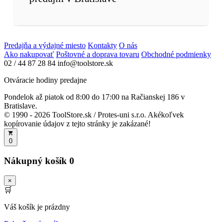
Predajňa a výdajné miesto
Kontakty
O nás
Ako nakupovať
Poštovné a doprava tovaru
Obchodné podmienky
02 / 44 87 28 84
info@toolstore.sk
Otváracie hodiny predajne
Pondelok až piatok
od 8:00 do 17:00
na Račianskej 186 v
Bratislave.
© 1990 - 2026 ToolStore.sk / Protes-uni s.r.o. Akékoľvek
kopírovanie údajov z tejto stránky je zakázané!
0
Nákupný košík
0
×
🛒
Váš košík je prázdny