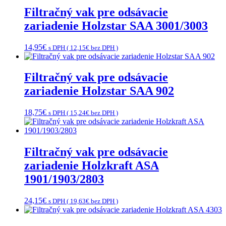
Filtračný vak pre odsávacie
zariadenie Holzstar SAA 3001/3003
14,95
€
s DPH (
12,15
€
bez DPH )
Filtračný vak pre odsávacie
zariadenie Holzstar SAA 902
18,75
€
s DPH (
15,24
€
bez DPH )
Filtračný vak pre odsávacie
zariadenie Holzkraft ASA
1901/1903/2803
24,15
€
s DPH (
19,63
€
bez DPH )