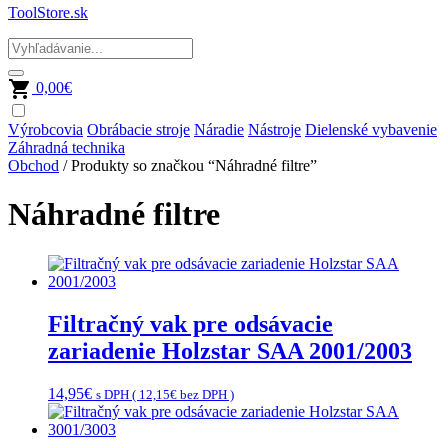
ToolStore.sk
0,00
€
Výrobcovia
Obrábacie stroje
Náradie
Nástroje
Dielenské vybavenie
Záhradná technika
Obchod
/ Produkty so značkou “Náhradné filtre”
Náhradné filtre
Filtračný vak pre odsávacie
zariadenie Holzstar SAA 2001/2003
14,95
€
s DPH (
12,15
€
bez DPH )