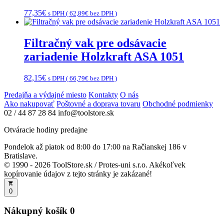
77,35
€
s DPH (
62,89
€
bez DPH )
Filtračný vak pre odsávacie
zariadenie Holzkraft ASA 1051
82,15
€
s DPH (
66,79
€
bez DPH )
Predajňa a výdajné miesto
Kontakty
O nás
Ako nakupovať
Poštovné a doprava tovaru
Obchodné podmienky
02 / 44 87 28 84
info@toolstore.sk
Otváracie hodiny predajne
Pondelok až piatok
od 8:00 do 17:00
na Račianskej 186 v
Bratislave.
© 1990 - 2026 ToolStore.sk / Protes-uni s.r.o. Akékoľvek
kopírovanie údajov z tejto stránky je zakázané!
0
Nákupný košík
0