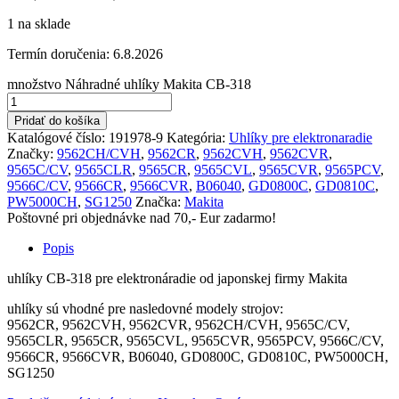
1 na sklade
Termín doručenia:
6.8.2026
množstvo Náhradné uhlíky Makita CB-318
Pridať do košíka
Katalógové číslo:
191978-9
Kategória:
Uhlíky pre elektronaradie
Značky:
9562CH/CVH
,
9562CR
,
9562CVH
,
9562CVR
,
9565C/CV
,
9565CLR
,
9565CR
,
9565CVL
,
9565CVR
,
9565PCV
,
9566C/CV
,
9566CR
,
9566CVR
,
B06040
,
GD0800C
,
GD0810C
,
PW5000CH
,
SG1250
Značka:
Makita
Poštovné pri objednávke nad 70,- Eur zadarmo!
Popis
uhlíky CB-318 pre elektronáradie od japonskej firmy Makita
uhlíky sú vhodné pre nasledovné modely strojov:
9562CR, 9562CVH, 9562CVR, 9562CH/CVH, 9565C/CV,
9565CLR, 9565CR, 9565CVL, 9565CVR, 9565PCV, 9566C/CV,
9566CR, 9566CVR, B06040, GD0800C, GD0810C, PW5000CH,
SG1250