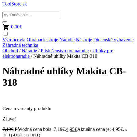
ToolStore.sk
0,00
€
Výrobcovia
Obrábacie stroje
Náradie
Nástroje
Dielenské vybavenie
Záhradná technika
Obchod
/
Náradie
/
Príslušenstvo pre náradie
/
Uhlíky pre
elektronaradie
/ Náhradné uhlíky Makita CB-318
Náhradné uhlíky Makita CB-
318
Cena a varianty produktu
Zľava!
7,19
€
Pôvodná cena bola: 7,19€.
4,95
€
Aktuálna cena je: 4,95€.
s
DPH (
4,02
€
bez DPH )