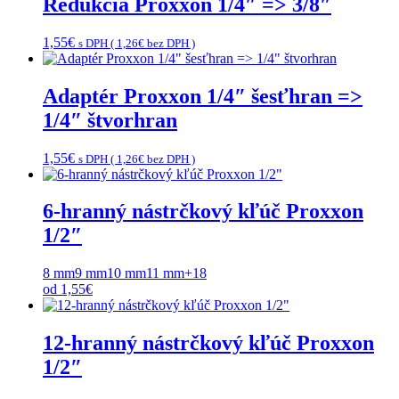
Redukcia Proxxon 1/4″ => 3/8″
1,55
€
s DPH (
1,26
€
bez DPH )
Adaptér Proxxon 1/4″ šesťhran =>
1/4″ štvorhran
1,55
€
s DPH (
1,26
€
bez DPH )
6-hranný nástrčkový kľúč Proxxon
1/2″
8 mm
9 mm
10 mm
11 mm
+18
od
1,55
€
12-hranný nástrčkový kľúč Proxxon
1/2″