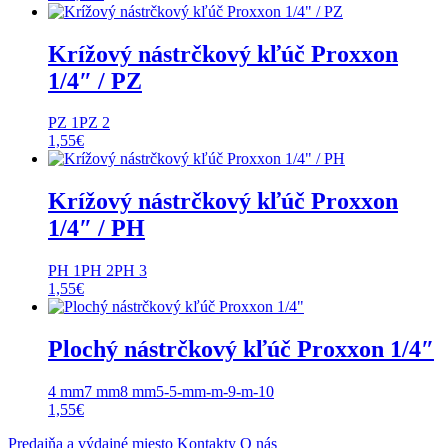
Krížový nástrčkový kľúč Proxxon
1/4″ / PZ
PZ 1
PZ 2
1,55
€
Krížový nástrčkový kľúč Proxxon
1/4″ / PH
PH 1
PH 2
PH 3
1,55
€
Plochý nástrčkový kľúč Proxxon 1/4″
4 mm
7 mm
8 mm
5-5-mm-m-9-m-10
1,55
€
Predajňa a výdajné miesto
Kontakty
O nás