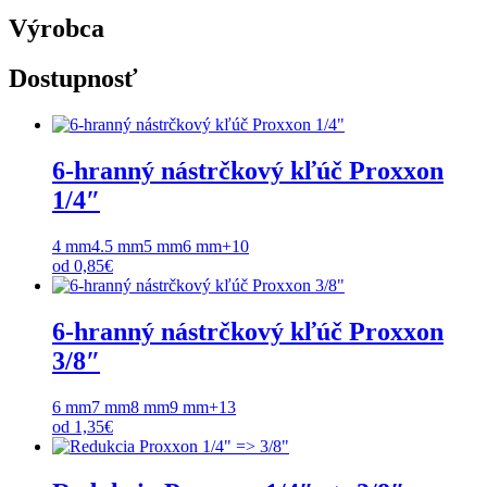
Výrobca
Dostupnosť
6-hranný nástrčkový kľúč Proxxon
1/4″
4 mm
4.5 mm
5 mm
6 mm
+10
od
0,85
€
6-hranný nástrčkový kľúč Proxxon
3/8″
6 mm
7 mm
8 mm
9 mm
+13
od
1,35
€