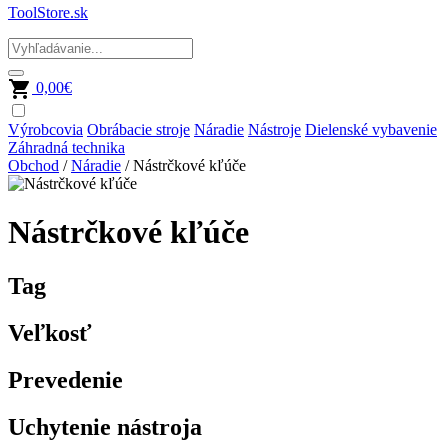
ToolStore.sk
0,00
€
Výrobcovia
Obrábacie stroje
Náradie
Nástroje
Dielenské vybavenie
Záhradná technika
Obchod
/
Náradie
/ Nástrčkové kľúče
Nástrčkové kľúče
Tag
Veľkosť
Prevedenie
Uchytenie nástroja