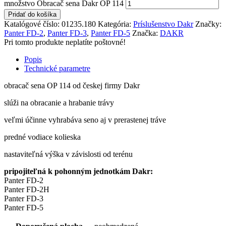
množstvo Obracač sena Dakr OP 114
Pridať do košíka
Katalógové číslo:
01235.180
Kategória:
Príslušenstvo Dakr
Značky:
Panter FD-2
,
Panter FD-3
,
Panter FD-5
Značka:
DAKR
Pri tomto produkte neplatíte poštovné!
Popis
Technické parametre
obracač sena OP 114 od českej firmy Dakr
slúži na obracanie a hrabanie trávy
veľmi účinne vyhrabáva seno aj v prerastenej tráve
predné vodiace kolieska
nastaviteľná výška v závislosti od terénu
pripojiteľná k pohonným jednotkám Dakr:
Panter FD-2
Panter FD-2H
Panter FD-3
Panter FD-5