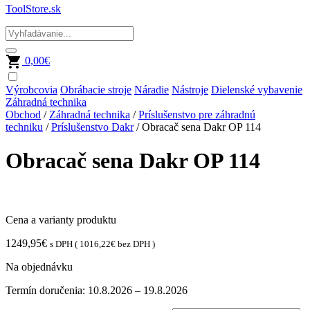
ToolStore.sk
0,00
€
Výrobcovia
Obrábacie stroje
Náradie
Nástroje
Dielenské vybavenie
Záhradná technika
Obchod
/
Záhradná technika
/
Príslušenstvo pre záhradnú
techniku
/
Príslušenstvo Dakr
/ Obracač sena Dakr OP 114
Obracač sena Dakr OP 114
Cena a varianty produktu
1249,95
€
s DPH (
1016,22
€
bez DPH )
Na objednávku
Termín doručenia:
10.8.2026 – 19.8.2026