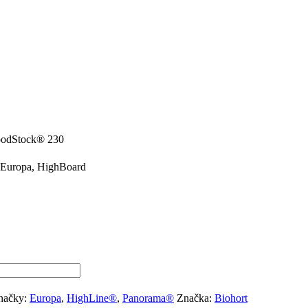
oodStock® 230
Europa, HighBoard
načky:
Europa
,
HighLine®
,
Panorama®
Značka:
Biohort