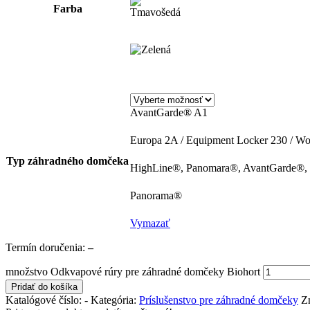
Farba
AvantGarde® A1
Europa 2A / Equipment Locker 230 / W
Typ záhradného domčeka
HighLine®, Panomara®, AvantGarde®, 
Panorama®
Vymazať
Termín doručenia:
–
množstvo Odkvapové rúry pre záhradné domčeky Biohort
Pridať do košíka
Katalógové číslo:
-
Kategória:
Príslušenstvo pre záhradné domčeky
Z