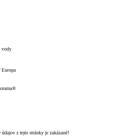
e vody
/ Europa
norama®
údajov z tejto stránky je zakázané!