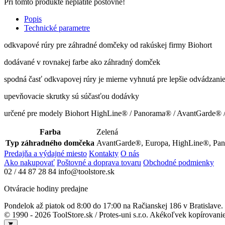
Pri tomto produkte neplatíte poštovné!
Popis
Technické parametre
odkvapové rúry pre záhradné domčeky od rakúskej firmy Biohort
dodávané v rovnakej farbe ako záhradný domček
spodná časť odkvapovej rúry je mierne vyhnutá pre lepšie odvádzani
upevňovacie skrutky sú súčasťou dodávky
určené pre modely Biohort HighLine® / Panorama® / AvantGarde® 
Farba
Zelená
Typ záhradného domčeka
AvantGarde®, Europa, HighLine®, Pa
Predajňa a výdajné miesto
Kontakty
O nás
Ako nakupovať
Poštovné a doprava tovaru
Obchodné podmienky
02 / 44 87 28 84
info@toolstore.sk
Otváracie hodiny predajne
Pondelok až piatok
od 8:00 do 17:00
na Račianskej 186 v Bratislave.
© 1990 - 2026 ToolStore.sk / Protes-uni s.r.o. Akékoľvek kopírovanie 