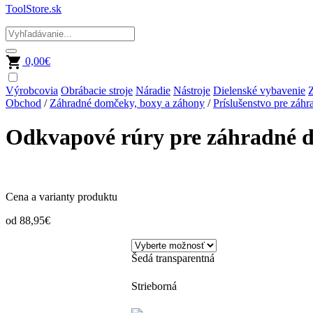
ToolStore.sk
0,00
€
Výrobcovia
Obrábacie stroje
Náradie
Nástroje
Dielenské vybavenie
Z
Obchod
/
Záhradné domčeky, boxy a záhony
/
Príslušenstvo pre záh
Odkvapové rúry pre záhradné 
Cena a varianty produktu
od
88,95
€
Šedá transparentná
Strieborná