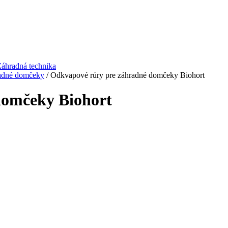
áhradná technika
radné domčeky
/ Odkvapové rúry pre záhradné domčeky Biohort
domčeky Biohort