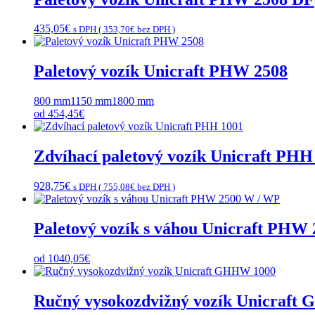
435,05
€
s DPH (
353,70
€
bez DPH )
Paletový vozík Unicraft PHW 2508
800 mm
1150 mm
1800 mm
od
454,45
€
Zdvíhací paletový vozík Unicraft PHH
928,75
€
s DPH (
755,08
€
bez DPH )
Paletový vozík s váhou Unicraft PHW
od
1040,05
€
Ručný vysokozdvižný vozík Unicraft