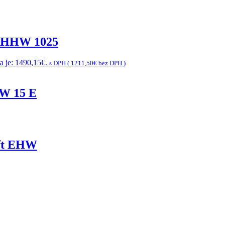
 GHHW 1025
a je: 1490,15€.
s DPH (
1211,50
€
bez DPH )
HW 15 E
aft EHW