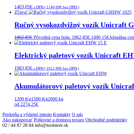
1403,05
€
s DPH (
1140,69
€
bez DPH )
Zľava!
Ručný vysokozdvižný vozík Unicraft
1862,85
€
Pôvodná cena bola: 1862,85€.
1490,15
€
Aktuálna cen
Elektrický paletový vozík Unicraft E
1983,85
€
s DPH (
1612,89
€
bez DPH )
Akumulátorový paletový vozík Unicr
1200 Kg
1500 Kg
2000 kg
od
2274,25
€
Predajňa a výdajné miesto
Kontakty
O nás
Ako nakupovať
Poštovné a doprava tovaru
Obchodné podmienky
02 / 44 87 28 84
info@toolstore.sk