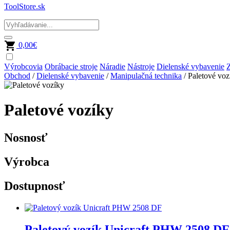
ToolStore.sk
0,00
€
Výrobcovia
Obrábacie stroje
Náradie
Nástroje
Dielenské vybavenie
Z
Obchod
/
Dielenské vybavenie
/
Manipulačná technika
/ Paletové voz
Paletové vozíky
Nosnosť
Výrobca
Dostupnosť
Paletový vozík Unicraft PHW 2508 DF