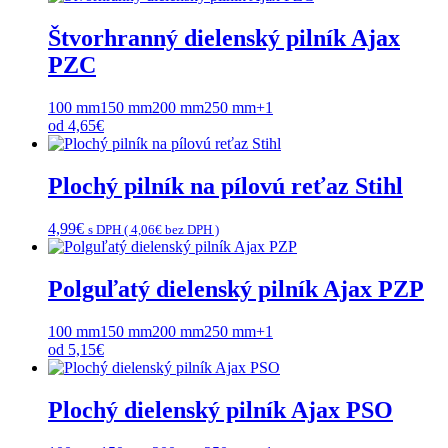
Štvorhranný dielenský pilník Ajax
PZC
100 mm
150 mm
200 mm
250 mm
+1
od
4,65
€
Plochý pilník na pílovú reťaz Stihl
4,99
€
s DPH (
4,06
€
bez DPH )
Polguľatý dielenský pilník Ajax PZP
100 mm
150 mm
200 mm
250 mm
+1
od
5,15
€
Plochý dielenský pilník Ajax PSO