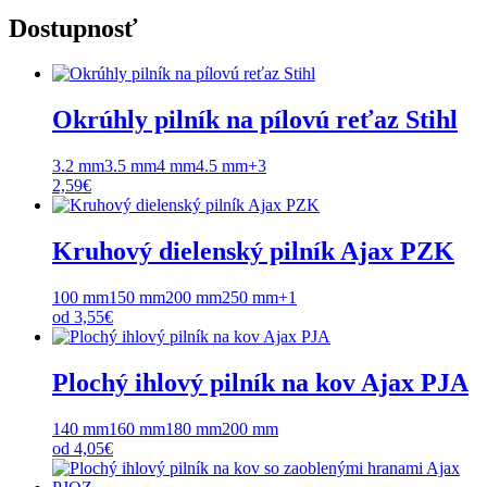
Dostupnosť
Okrúhly pilník na pílovú reťaz Stihl
3.2 mm
3.5 mm
4 mm
4.5 mm
+3
2,59
€
Kruhový dielenský pilník Ajax PZK
100 mm
150 mm
200 mm
250 mm
+1
od
3,55
€
Plochý ihlový pilník na kov Ajax PJA
140 mm
160 mm
180 mm
200 mm
od
4,05
€