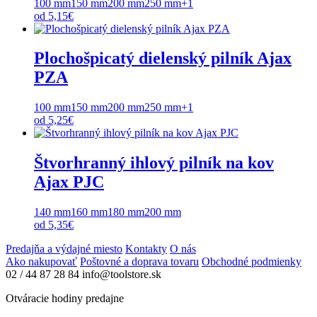
100 mm
150 mm
200 mm
250 mm
+1
od
5,15
€
Plochošpicatý dielenský pilník Ajax
PZA
100 mm
150 mm
200 mm
250 mm
+1
od
5,25
€
Štvorhranný ihlový pilník na kov
Ajax PJC
140 mm
160 mm
180 mm
200 mm
od
5,35
€
Predajňa a výdajné miesto
Kontakty
O nás
Ako nakupovať
Poštovné a doprava tovaru
Obchodné podmienky
02 / 44 87 28 84
info@toolstore.sk
Otváracie hodiny predajne