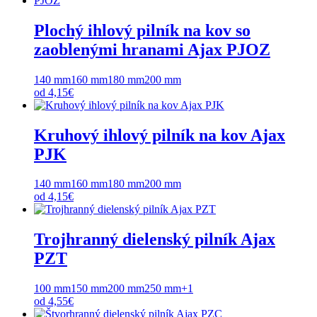
Plochý ihlový pilník na kov so
zaoblenými hranami Ajax PJOZ
140 mm
160 mm
180 mm
200 mm
od
4,15
€
Kruhový ihlový pilník na kov Ajax
PJK
140 mm
160 mm
180 mm
200 mm
od
4,15
€
Trojhranný dielenský pilník Ajax
PZT
100 mm
150 mm
200 mm
250 mm
+1
od
4,55
€