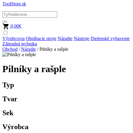
ToolStore.sk
0,00
€
Výrobcovia
Obrábacie stroje
Náradie
Nástroje
Dielenské vybavenie
Záhradná technika
Obchod
/
Náradie
/ Pilníky a rašple
Pilníky a rašple
Typ
Tvar
Sek
Výrobca