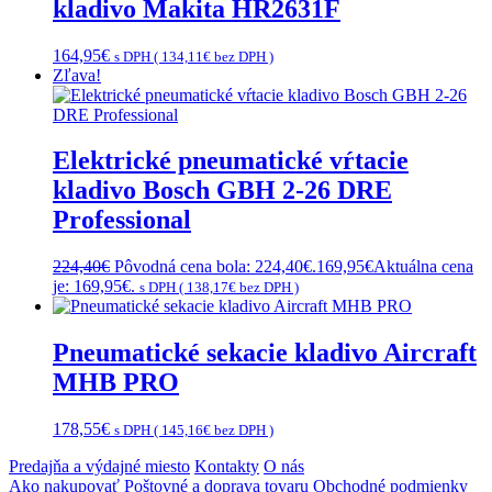
kladivo Makita HR2631F
164,95
€
s DPH (
134,11
€
bez DPH )
Zľava!
Elektrické pneumatické vŕtacie
kladivo Bosch GBH 2-26 DRE
Professional
224,40
€
Pôvodná cena bola: 224,40€.
169,95
€
Aktuálna cena
je: 169,95€.
s DPH (
138,17
€
bez DPH )
Pneumatické sekacie kladivo Aircraft
MHB PRO
178,55
€
s DPH (
145,16
€
bez DPH )
Predajňa a výdajné miesto
Kontakty
O nás
Ako nakupovať
Poštovné a doprava tovaru
Obchodné podmienky