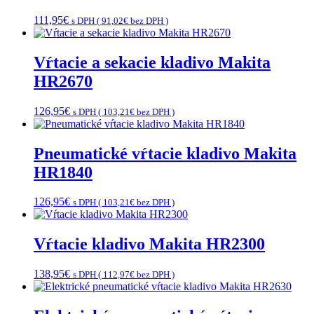
111,95
€
s DPH (
91,02
€
bez DPH )
Vŕtacie a sekacie kladivo Makita
HR2670
126,95
€
s DPH (
103,21
€
bez DPH )
Pneumatické vŕtacie kladivo Makita
HR1840
126,95
€
s DPH (
103,21
€
bez DPH )
Vŕtacie kladivo Makita HR2300
138,95
€
s DPH (
112,97
€
bez DPH )