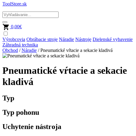
ToolStore.sk
0,00
€
Výrobcovia
Obrábacie stroje
Náradie
Nástroje
Dielenské vybavenie
Záhradná technika
Obchod
/
Náradie
/ Pneumatické vŕtacie a sekacie kladivá
Pneumatické vŕtacie a sekacie
kladivá
Typ
Typ pohonu
Uchytenie nástroja