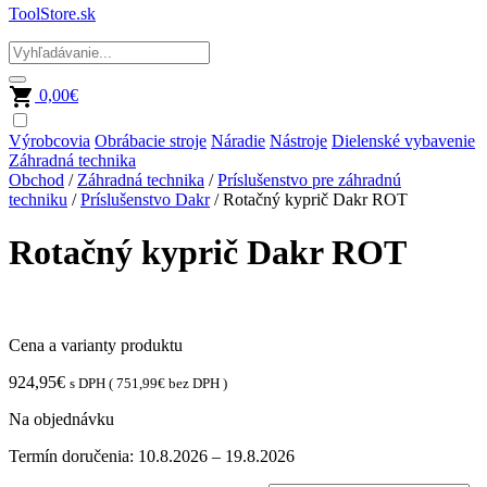
ToolStore.sk
0,00
€
Výrobcovia
Obrábacie stroje
Náradie
Nástroje
Dielenské vybavenie
Záhradná technika
Obchod
/
Záhradná technika
/
Príslušenstvo pre záhradnú
techniku
/
Príslušenstvo Dakr
/ Rotačný kyprič Dakr ROT
Rotačný kyprič Dakr ROT
Cena a varianty produktu
924,95
€
s DPH (
751,99
€
bez DPH )
Na objednávku
Termín doručenia:
10.8.2026 – 19.8.2026