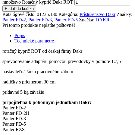
množstvo Rotačný kyprič Dakr ROT
Pridať do košíka
Katalógové číslo:
01235.130
Kategória:
Príslušenstvo Dakr
Značky:
Panter FD-2
,
Panter FD-3
,
Panter FD-5
Značka:
DAKR
Pri tomto produkte neplatíte poštovné!
Popis
Technické parametre
rotačný kyprič ROT od českej firmy Dakr
sprevodovanie adaptéru pomocou prevodovky v pomore 1:7,5
nastaviteľná šírka pracovného záberu
radličky s priemerom 30 cm
prídavné 5 kg závažie
pripojiteľná k pohonným jednotkám Dakr:
Panter FD-2
Panter FD-2H
Panter FD-3
Panter FD-5
Panter RZS